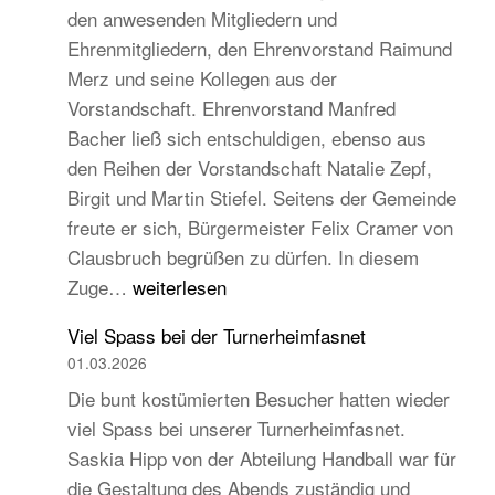
den anwesenden Mitgliedern und
Turngau
Ehrenmitgliedern, den Ehrenvorstand Raimund
Schwarzw
Merz und seine Kollegen aus der
Vorstandschaft. Ehrenvorstand Manfred
Bacher ließ sich entschuldigen, ebenso aus
den Reihen der Vorstandschaft Natalie Zepf,
Birgit und Martin Stiefel. Seitens der Gemeinde
freute er sich, Bürgermeister Felix Cramer von
Clausbruch begrüßen zu dürfen. In diesem
TB
Zuge…
weiterlesen
Hauptversammlung
Viel Spass bei der Turnerheimfasnet
2026
01.03.2026
–
Die bunt kostümierten Besucher hatten wieder
Beständig
viel Spass bei unserer Turnerheimfasnet.
und
Saskia Hipp von der Abteilung Handball war für
traditionell,
die Gestaltung des Abends zuständig und
aber