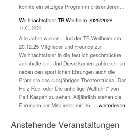
konnte ein witziges Programm präsentieren…
auch
jugend-
Weihnachtsfeier TB Weilheim 2025/2026
und
11.01.2026
zukunftsorientiert!
Alle Jahre wieder… lud der TB Weilheim am
20.12.25 Mitglieder und Freunde zur
Weihnachtsfeier in die festlich geschmückte
Jahnhalle ein. Und Diese kamen zahlreich, um
neben den sportlichen Ehrungen auch die
Prämiere des diesjährigen Theaterstücks „Der
Holz Rudi oder Die unheilige Wallfahrt“ von
Ralf Kaspari zu sehen. Alljährlich stehen die
Weihnachtsfeier
Ehrungen der Mitglieder mit 25-…
weiterlesen
TB
Weilheim
Anstehende Veranstaltungen
2025/2026