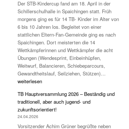
Der STB-Kindercup fand am 18. April in der
Schillerschulhalle in Spaichingen statt. Früh
morgens ging es für 14 TB- Kinder im Alter von
6 bis 10 Jahren los. Begleitet von einer
stattlichen Eltern-Fan-Gemeinde ging es nach
Spaichingen. Dort meisterten die 14
Wettkämpferinnen und Wettkämpfer die acht
Übungen (Wendesprint, Einbeinhüpfen,
Weitwurf, Balancieren, Schiebeparcours,
14
Gewandtheitslauf, Seilziehen, Stützen)…
TB-
weiterlesen
Kinder
TB Hauptversammlung 2026 – Beständig und
beim
traditionell, aber auch jugend- und
STB
zukunftsorientiert!
Kindercup
24.04.2026
Süd
Vorsitzender Achim Grüner begrüßte neben
des