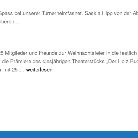
–
Schwarzwald
Spass bei unserer Turnerheimfasnet. Saskia Hipp von der Ab
Be
ntieren…
un
tra
ab
au
5 Mitglieder und Freunde zur Weihnachtsfeier in die festli
ju
die Prämiere des diesjährigen Theaterstücks „Der Holz Rudi
un
Weihnachtsfeier
der mit 25-…
weiterlesen
zu
TB
Weilheim
2025/2026