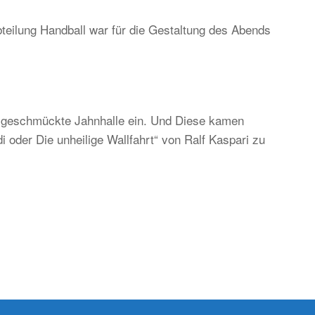
teilung Handball war für die Gestaltung des Abends
ständig
d
ditionell,
er
ch
ch geschmückte Jahnhalle ein. Und Diese kamen
gend-
 oder Die unheilige Wallfahrt“ von Ralf Kaspari zu
d
kunftsorientiert!