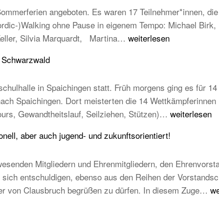
mmerferien angeboten. Es waren 17 Teilnehmer*innen, die e
Nordic-)Walking ohne Pause in eigenem Tempo: Michael Birk
Erfolgreiche
Keller, Silvia Marquardt, Martina…
weiterlesen
Abnahme
u Schwarzwald
der
Laufabzeichen
chulhalle in Spaichingen statt. Früh morgens ging es für 14 
 nach Spaichingen. Dort meisterten die 14 Wettkämpferinne
14
ours, Gewandtheitslauf, Seilziehen, Stützen)…
weiterlesen
TB-
ell, aber auch jugend- und zukunftsorientiert!
Kinder
beim
esenden Mitgliedern und Ehrenmitgliedern, den Ehrenvorst
STB
ich entschuldigen, ebenso aus den Reihen der Vorstandschaft
Kindercup
T
mer von Clausbruch begrüßen zu dürfen. In diesem Zuge…
we
Süd
Ha
des
20
Turngau