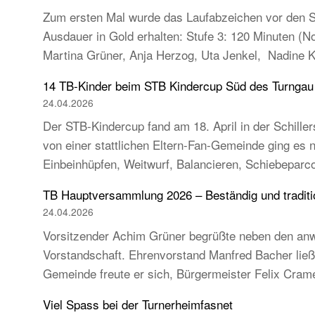
Zum ersten Mal wurde das Laufabzeichen vor den So
Ausdauer in Gold erhalten: Stufe 3: 120 Minuten (
Martina Grüner, Anja Herzog, Uta Jenkel, Nadine 
14 TB-Kinder beim STB Kindercup Süd des Turnga
24.04.2026
Der STB-Kindercup fand am 18. April in der Schillers
von einer stattlichen Eltern-Fan-Gemeinde ging es
Einbeinhüpfen, Weitwurf, Balancieren, Schiebeparc
TB Hauptversammlung 2026 – Beständig und tradition
24.04.2026
Vorsitzender Achim Grüner begrüßte neben den anw
Vorstandschaft. Ehrenvorstand Manfred Bacher ließ s
Gemeinde freute er sich, Bürgermeister Felix Cra
Viel Spass bei der Turnerheimfasnet