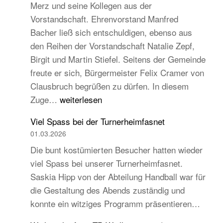
Merz und seine Kollegen aus der
Vorstandschaft. Ehrenvorstand Manfred
Bacher ließ sich entschuldigen, ebenso aus
den Reihen der Vorstandschaft Natalie Zepf,
Birgit und Martin Stiefel. Seitens der Gemeinde
freute er sich, Bürgermeister Felix Cramer von
Clausbruch begrüßen zu dürfen. In diesem
TB
Zuge…
weiterlesen
Hauptversammlung
Viel Spass bei der Turnerheimfasnet
2026
01.03.2026
–
Die bunt kostümierten Besucher hatten wieder
Beständig
viel Spass bei unserer Turnerheimfasnet.
und
Saskia Hipp von der Abteilung Handball war für
traditionell,
die Gestaltung des Abends zuständig und
aber
konnte ein witziges Programm präsentieren…
auch
jugend-