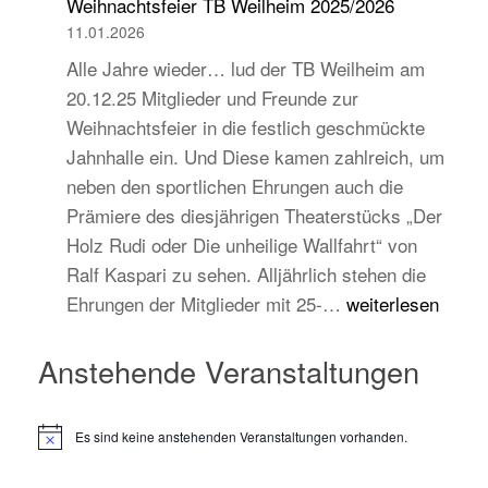
Weihnachtsfeier TB Weilheim 2025/2026
und
11.01.2026
zukunftsorientiert!
Alle Jahre wieder… lud der TB Weilheim am
20.12.25 Mitglieder und Freunde zur
Weihnachtsfeier in die festlich geschmückte
Jahnhalle ein. Und Diese kamen zahlreich, um
neben den sportlichen Ehrungen auch die
Prämiere des diesjährigen Theaterstücks „Der
Holz Rudi oder Die unheilige Wallfahrt“ von
Ralf Kaspari zu sehen. Alljährlich stehen die
Weihnachtsfeier
Ehrungen der Mitglieder mit 25-…
weiterlesen
TB
Weilheim
Anstehende Veranstaltungen
2025/2026
Es sind keine anstehenden Veranstaltungen vorhanden.
H
i
n