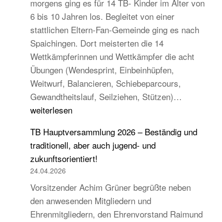
morgens ging es für 14 TB- Kinder im Alter von
6 bis 10 Jahren los. Begleitet von einer
stattlichen Eltern-Fan-Gemeinde ging es nach
Spaichingen. Dort meisterten die 14
Wettkämpferinnen und Wettkämpfer die acht
Übungen (Wendesprint, Einbeinhüpfen,
Weitwurf, Balancieren, Schiebeparcours,
14
Gewandtheitslauf, Seilziehen, Stützen)…
TB-
weiterlesen
Kinder
TB Hauptversammlung 2026 – Beständig und
beim
traditionell, aber auch jugend- und
STB
zukunftsorientiert!
Kindercup
24.04.2026
Süd
Vorsitzender Achim Grüner begrüßte neben
des
den anwesenden Mitgliedern und
Turngau
Ehrenmitgliedern, den Ehrenvorstand Raimund
Schwarzw