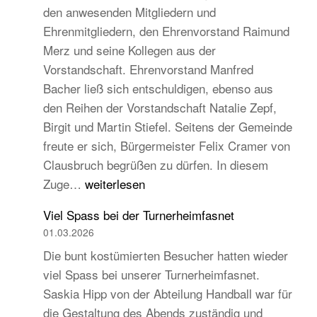
den anwesenden Mitgliedern und
Turngau
Ehrenmitgliedern, den Ehrenvorstand Raimund
Schwarzw
Merz und seine Kollegen aus der
Vorstandschaft. Ehrenvorstand Manfred
Bacher ließ sich entschuldigen, ebenso aus
den Reihen der Vorstandschaft Natalie Zepf,
Birgit und Martin Stiefel. Seitens der Gemeinde
freute er sich, Bürgermeister Felix Cramer von
Clausbruch begrüßen zu dürfen. In diesem
TB
Zuge…
weiterlesen
Hauptversammlung
Viel Spass bei der Turnerheimfasnet
2026
01.03.2026
–
Die bunt kostümierten Besucher hatten wieder
Beständig
viel Spass bei unserer Turnerheimfasnet.
und
Saskia Hipp von der Abteilung Handball war für
traditionell,
die Gestaltung des Abends zuständig und
aber