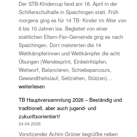
Der STB-Kindercup fand am 18. April in der
Schillerschulhalle in Spaichingen statt. Früh
morgens ging es für 14 TB- Kinder im Alter von
6 bis 10 Jahren los. Begleitet von einer
stattlichen Eltern-Fan-Gemeinde ging es nach
Spaichingen. Dort meisterten die 14
Wettkämpferinnen und Wettkämpfer die acht
Übungen (Wendesprint, Einbeinhüpfen,
Weitwurf, Balancieren, Schiebeparcours,
14
Gewandtheitslauf, Seilziehen, Stützen)…
TB-
weiterlesen
Kinder
TB Hauptversammlung 2026 – Beständig und
beim
traditionell, aber auch jugend- und
STB
zukunftsorientiert!
Kindercup
24.04.2026
Süd
Vorsitzender Achim Grüner begrüßte neben
des