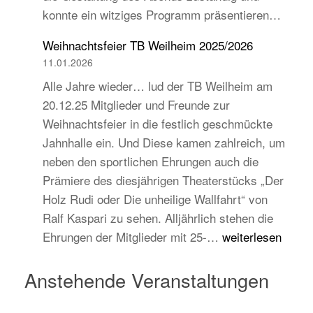
konnte ein witziges Programm präsentieren…
auch
jugend-
Weihnachtsfeier TB Weilheim 2025/2026
und
11.01.2026
zukunftsorientiert!
Alle Jahre wieder… lud der TB Weilheim am
20.12.25 Mitglieder und Freunde zur
Weihnachtsfeier in die festlich geschmückte
Jahnhalle ein. Und Diese kamen zahlreich, um
neben den sportlichen Ehrungen auch die
Prämiere des diesjährigen Theaterstücks „Der
Holz Rudi oder Die unheilige Wallfahrt“ von
Ralf Kaspari zu sehen. Alljährlich stehen die
Weihnachtsfeier
Ehrungen der Mitglieder mit 25-…
weiterlesen
TB
Weilheim
Anstehende Veranstaltungen
2025/2026