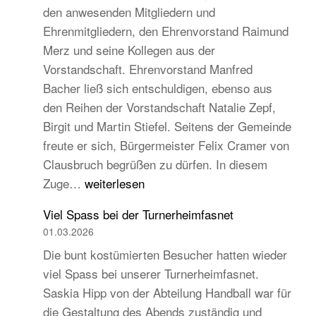
den anwesenden Mitgliedern und
Turngau
Ehrenmitgliedern, den Ehrenvorstand Raimund
Schwarzw
Merz und seine Kollegen aus der
Vorstandschaft. Ehrenvorstand Manfred
Bacher ließ sich entschuldigen, ebenso aus
den Reihen der Vorstandschaft Natalie Zepf,
Birgit und Martin Stiefel. Seitens der Gemeinde
freute er sich, Bürgermeister Felix Cramer von
Clausbruch begrüßen zu dürfen. In diesem
TB
Zuge…
weiterlesen
Hauptversammlung
Viel Spass bei der Turnerheimfasnet
2026
01.03.2026
–
Die bunt kostümierten Besucher hatten wieder
Beständig
viel Spass bei unserer Turnerheimfasnet.
und
Saskia Hipp von der Abteilung Handball war für
traditionell,
die Gestaltung des Abends zuständig und
aber