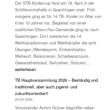
Der STB-Kindercup fand am 18. April in der
Schillerschulhalle in Spaichingen statt. Früh
morgens ging es für 14 TB- Kinder im Alter von
6 bis 10 Jahren los. Begleitet von einer
stattlichen Eltern-Fan-Gemeinde ging es nach
Spaichingen. Dort meisterten die 14
Wettkämpferinnen und Wettkämpfer die acht
Übungen (Wendesprint, Einbeinhüpfen,
Weitwurf, Balancieren, Schiebeparcours,
14
Gewandtheitslauf, Seilziehen, Stützen)…
TB-
weiterlesen
Kinder
TB Hauptversammlung 2026 – Beständig und
beim
traditionell, aber auch jugend- und
STB
zukunftsorientiert!
Kindercup
24.04.2026
Süd
Vorsitzender Achim Grüner begrüßte neben
des