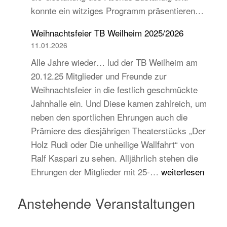
konnte ein witziges Programm präsentieren…
auch
jugend-
Weihnachtsfeier TB Weilheim 2025/2026
und
11.01.2026
zukunftsorientiert!
Alle Jahre wieder… lud der TB Weilheim am
20.12.25 Mitglieder und Freunde zur
Weihnachtsfeier in die festlich geschmückte
Jahnhalle ein. Und Diese kamen zahlreich, um
neben den sportlichen Ehrungen auch die
Prämiere des diesjährigen Theaterstücks „Der
Holz Rudi oder Die unheilige Wallfahrt“ von
Ralf Kaspari zu sehen. Alljährlich stehen die
Weihnachtsfeier
Ehrungen der Mitglieder mit 25-…
weiterlesen
TB
Weilheim
Anstehende Veranstaltungen
2025/2026