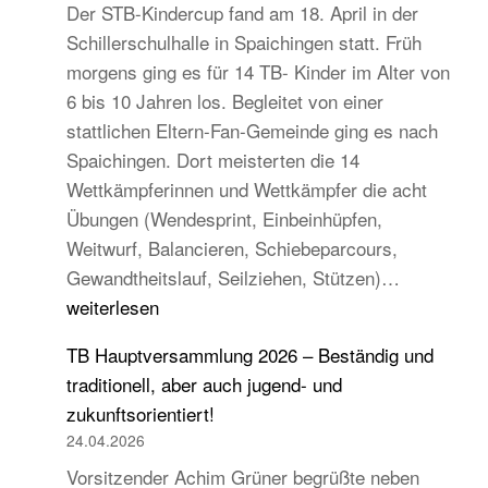
Der STB-Kindercup fand am 18. April in der
Schillerschulhalle in Spaichingen statt. Früh
morgens ging es für 14 TB- Kinder im Alter von
6 bis 10 Jahren los. Begleitet von einer
stattlichen Eltern-Fan-Gemeinde ging es nach
Spaichingen. Dort meisterten die 14
Wettkämpferinnen und Wettkämpfer die acht
Übungen (Wendesprint, Einbeinhüpfen,
Weitwurf, Balancieren, Schiebeparcours,
14
Gewandtheitslauf, Seilziehen, Stützen)…
TB-
weiterlesen
Kinder
TB Hauptversammlung 2026 – Beständig und
beim
traditionell, aber auch jugend- und
STB
zukunftsorientiert!
Kindercup
24.04.2026
Süd
Vorsitzender Achim Grüner begrüßte neben
des