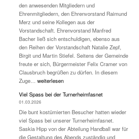
den anwesenden Mitgliedern und
Turngau
Ehrenmitgliedern, den Ehrenvorstand Raimund
Schwarzw
Merz und seine Kollegen aus der
Vorstandschaft. Ehrenvorstand Manfred
Bacher ließ sich entschuldigen, ebenso aus
den Reihen der Vorstandschaft Natalie Zepf,
Birgit und Martin Stiefel. Seitens der Gemeinde
freute er sich, Bürgermeister Felix Cramer von
Clausbruch begrüßen zu dürfen. In diesem
TB
Zuge…
weiterlesen
Hauptversammlung
Viel Spass bei der Turnerheimfasnet
2026
01.03.2026
–
Die bunt kostümierten Besucher hatten wieder
Beständig
viel Spass bei unserer Turnerheimfasnet.
und
Saskia Hipp von der Abteilung Handball war für
traditionell,
die Gestaltung des Abends zuständig und
aber