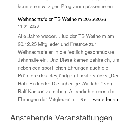
konnte ein witziges Programm präsentieren…
auch
jugend-
Weihnachtsfeier TB Weilheim 2025/2026
und
11.01.2026
zukunftsorientiert!
Alle Jahre wieder… lud der TB Weilheim am
20.12.25 Mitglieder und Freunde zur
Weihnachtsfeier in die festlich geschmückte
Jahnhalle ein. Und Diese kamen zahlreich, um
neben den sportlichen Ehrungen auch die
Prämiere des diesjährigen Theaterstücks „Der
Holz Rudi oder Die unheilige Wallfahrt“ von
Ralf Kaspari zu sehen. Alljährlich stehen die
Weihnachtsfeier
Ehrungen der Mitglieder mit 25-…
weiterlesen
TB
Weilheim
Anstehende Veranstaltungen
2025/2026