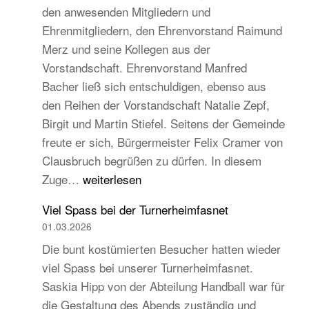
den anwesenden Mitgliedern und
Turngau
Ehrenmitgliedern, den Ehrenvorstand Raimund
Schwarzw
Merz und seine Kollegen aus der
Vorstandschaft. Ehrenvorstand Manfred
Bacher ließ sich entschuldigen, ebenso aus
den Reihen der Vorstandschaft Natalie Zepf,
Birgit und Martin Stiefel. Seitens der Gemeinde
freute er sich, Bürgermeister Felix Cramer von
Clausbruch begrüßen zu dürfen. In diesem
TB
Zuge…
weiterlesen
Hauptversammlung
Viel Spass bei der Turnerheimfasnet
2026
01.03.2026
–
Die bunt kostümierten Besucher hatten wieder
Beständig
viel Spass bei unserer Turnerheimfasnet.
und
Saskia Hipp von der Abteilung Handball war für
traditionell,
die Gestaltung des Abends zuständig und
aber