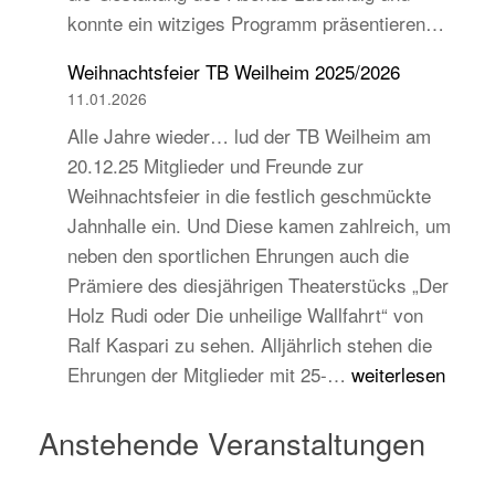
konnte ein witziges Programm präsentieren…
auch
jugend-
Weihnachtsfeier TB Weilheim 2025/2026
und
11.01.2026
zukunftsorientiert!
Alle Jahre wieder… lud der TB Weilheim am
20.12.25 Mitglieder und Freunde zur
Weihnachtsfeier in die festlich geschmückte
Jahnhalle ein. Und Diese kamen zahlreich, um
neben den sportlichen Ehrungen auch die
Prämiere des diesjährigen Theaterstücks „Der
Holz Rudi oder Die unheilige Wallfahrt“ von
Ralf Kaspari zu sehen. Alljährlich stehen die
Weihnachtsfeier
Ehrungen der Mitglieder mit 25-…
weiterlesen
TB
Weilheim
Anstehende Veranstaltungen
2025/2026