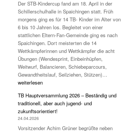
Der STB-Kindercup fand am 18. April in der
Schillerschulhalle in Spaichingen statt. Früh
morgens ging es für 14 TB- Kinder im Alter von
6 bis 10 Jahren los. Begleitet von einer
stattlichen Eltern-Fan-Gemeinde ging es nach
Spaichingen. Dort meisterten die 14
Wettkämpferinnen und Wettkämpfer die acht
Übungen (Wendesprint, Einbeinhüpfen,
Weitwurf, Balancieren, Schiebeparcours,
14
Gewandtheitslauf, Seilziehen, Stützen)…
TB-
weiterlesen
Kinder
TB Hauptversammlung 2026 – Beständig und
beim
traditionell, aber auch jugend- und
STB
zukunftsorientiert!
Kindercup
24.04.2026
Süd
Vorsitzender Achim Grüner begrüßte neben
des