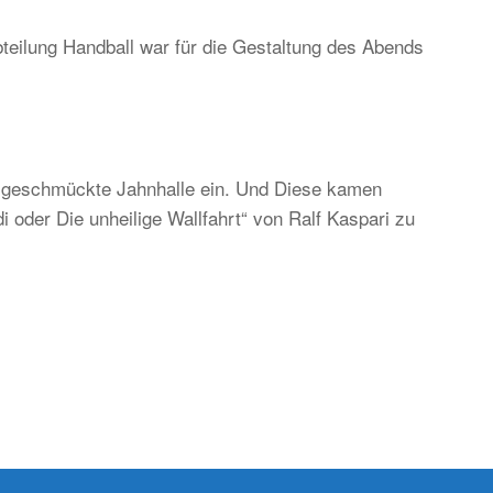
teilung Handball war für die Gestaltung des Abends
ständig
d
ditionell,
er
ch
ch geschmückte Jahnhalle ein. Und Diese kamen
gend-
 oder Die unheilige Wallfahrt“ von Ralf Kaspari zu
d
kunftsorientiert!