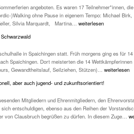
mmerferien angeboten. Es waren 17 Teilnehmer*innen, die e
Nordic-)Walking ohne Pause in eigenem Tempo: Michael Birk
Erfolgreiche
Keller, Silvia Marquardt, Martina…
weiterlesen
Abnahme
u Schwarzwald
der
Laufabzeichen
chulhalle in Spaichingen statt. Früh morgens ging es für 14 
 nach Spaichingen. Dort meisterten die 14 Wettkämpferinne
14
ours, Gewandtheitslauf, Seilziehen, Stützen)…
weiterlesen
TB-
ell, aber auch jugend- und zukunftsorientiert!
Kinder
beim
esenden Mitgliedern und Ehrenmitgliedern, den Ehrenvorst
STB
ich entschuldigen, ebenso aus den Reihen der Vorstandschaft
Kindercup
T
mer von Clausbruch begrüßen zu dürfen. In diesem Zuge…
we
Süd
Ha
des
20
Turngau