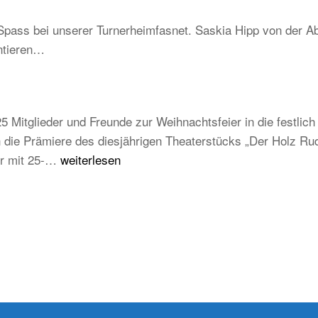
–
Schwarzwald
Spass bei unserer Turnerheimfasnet. Saskia Hipp von der Ab
Be
ntieren…
un
tra
ab
au
5 Mitglieder und Freunde zur Weihnachtsfeier in die festli
ju
die Prämiere des diesjährigen Theaterstücks „Der Holz Rudi
un
Weihnachtsfeier
der mit 25-…
weiterlesen
zu
TB
Weilheim
2025/2026