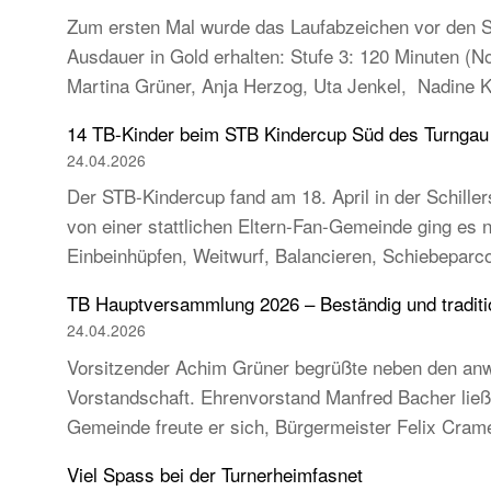
Zum ersten Mal wurde das Laufabzeichen vor den So
Ausdauer in Gold erhalten: Stufe 3: 120 Minuten (
Martina Grüner, Anja Herzog, Uta Jenkel, Nadine 
14 TB-Kinder beim STB Kindercup Süd des Turnga
24.04.2026
Der STB-Kindercup fand am 18. April in der Schillers
von einer stattlichen Eltern-Fan-Gemeinde ging es
Einbeinhüpfen, Weitwurf, Balancieren, Schiebeparc
TB Hauptversammlung 2026 – Beständig und tradition
24.04.2026
Vorsitzender Achim Grüner begrüßte neben den anw
Vorstandschaft. Ehrenvorstand Manfred Bacher ließ s
Gemeinde freute er sich, Bürgermeister Felix Cra
Viel Spass bei der Turnerheimfasnet