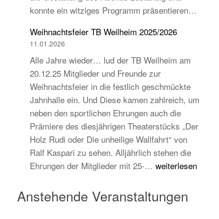
konnte ein witziges Programm präsentieren…
auch
jugend-
Weihnachtsfeier TB Weilheim 2025/2026
und
11.01.2026
zukunftsorientiert!
Alle Jahre wieder… lud der TB Weilheim am
20.12.25 Mitglieder und Freunde zur
Weihnachtsfeier in die festlich geschmückte
Jahnhalle ein. Und Diese kamen zahlreich, um
neben den sportlichen Ehrungen auch die
Prämiere des diesjährigen Theaterstücks „Der
Holz Rudi oder Die unheilige Wallfahrt“ von
Ralf Kaspari zu sehen. Alljährlich stehen die
Weihnachtsfeier
Ehrungen der Mitglieder mit 25-…
weiterlesen
TB
Weilheim
Anstehende Veranstaltungen
2025/2026