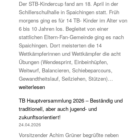
Der STB-Kindercup fand am 18. April in der
Schillerschulhalle in Spaichingen statt. Früh
morgens ging es für 14 TB- Kinder im Alter von
6 bis 10 Jahren los. Begleitet von einer
stattlichen Eltern-Fan-Gemeinde ging es nach
Spaichingen. Dort meisterten die 14
Wettkämpferinnen und Wettkämpfer die acht
Übungen (Wendesprint, Einbeinhüpfen,
Weitwurf, Balancieren, Schiebeparcours,
14
Gewandtheitslauf, Seilziehen, Stützen)…
TB-
weiterlesen
Kinder
TB Hauptversammlung 2026 – Beständig und
beim
traditionell, aber auch jugend- und
STB
zukunftsorientiert!
Kindercup
24.04.2026
Süd
Vorsitzender Achim Grüner begrüßte neben
des