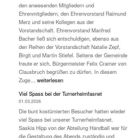
den anwesenden Mitgliedern und
Turngau
Ehrenmitgliedern, den Ehrenvorstand Raimund
Schwarzw
Merz und seine Kollegen aus der
Vorstandschaft. Ehrenvorstand Manfred
Bacher ließ sich entschuldigen, ebenso aus
den Reihen der Vorstandschaft Natalie Zepf,
Birgit und Martin Stiefel. Seitens der Gemeinde
freute er sich, Bürgermeister Felix Cramer von
Clausbruch begrüßen zu dürfen. In diesem
TB
Zuge…
weiterlesen
Hauptversammlung
Viel Spass bei der Turnerheimfasnet
2026
01.03.2026
–
Die bunt kostümierten Besucher hatten wieder
Beständig
viel Spass bei unserer Turnerheimfasnet.
und
Saskia Hipp von der Abteilung Handball war für
traditionell,
die Gestaltung des Abends zuständig und
aber