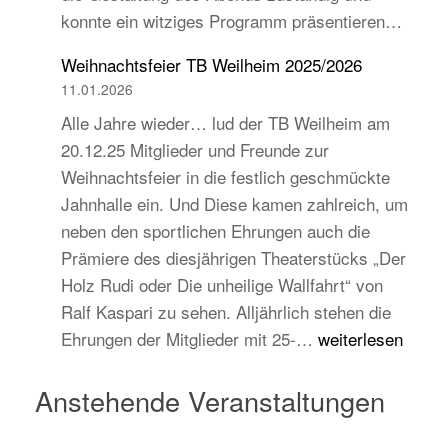
konnte ein witziges Programm präsentieren…
auch
jugend-
Weihnachtsfeier TB Weilheim 2025/2026
und
11.01.2026
zukunftsorientiert!
Alle Jahre wieder… lud der TB Weilheim am
20.12.25 Mitglieder und Freunde zur
Weihnachtsfeier in die festlich geschmückte
Jahnhalle ein. Und Diese kamen zahlreich, um
neben den sportlichen Ehrungen auch die
Prämiere des diesjährigen Theaterstücks „Der
Holz Rudi oder Die unheilige Wallfahrt“ von
Ralf Kaspari zu sehen. Alljährlich stehen die
Weihnachtsfeier
Ehrungen der Mitglieder mit 25-…
weiterlesen
TB
Weilheim
Anstehende Veranstaltungen
2025/2026