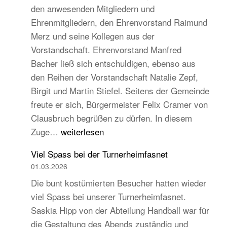
den anwesenden Mitgliedern und
Turngau
Ehrenmitgliedern, den Ehrenvorstand Raimund
Schwarzw
Merz und seine Kollegen aus der
Vorstandschaft. Ehrenvorstand Manfred
Bacher ließ sich entschuldigen, ebenso aus
den Reihen der Vorstandschaft Natalie Zepf,
Birgit und Martin Stiefel. Seitens der Gemeinde
freute er sich, Bürgermeister Felix Cramer von
Clausbruch begrüßen zu dürfen. In diesem
TB
Zuge…
weiterlesen
Hauptversammlung
Viel Spass bei der Turnerheimfasnet
2026
01.03.2026
–
Die bunt kostümierten Besucher hatten wieder
Beständig
viel Spass bei unserer Turnerheimfasnet.
und
Saskia Hipp von der Abteilung Handball war für
traditionell,
die Gestaltung des Abends zuständig und
aber