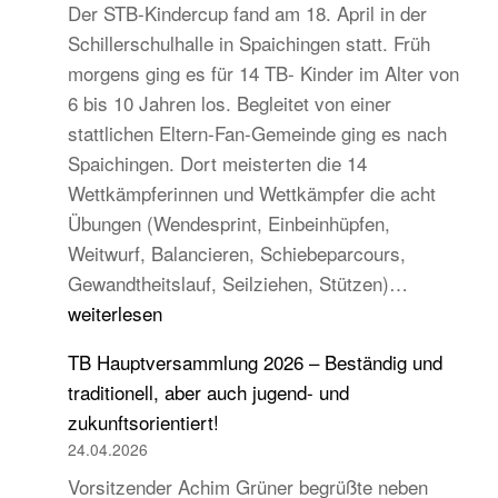
Der STB-Kindercup fand am 18. April in der
Schillerschulhalle in Spaichingen statt. Früh
morgens ging es für 14 TB- Kinder im Alter von
6 bis 10 Jahren los. Begleitet von einer
stattlichen Eltern-Fan-Gemeinde ging es nach
Spaichingen. Dort meisterten die 14
Wettkämpferinnen und Wettkämpfer die acht
Übungen (Wendesprint, Einbeinhüpfen,
Weitwurf, Balancieren, Schiebeparcours,
14
Gewandtheitslauf, Seilziehen, Stützen)…
TB-
weiterlesen
Kinder
TB Hauptversammlung 2026 – Beständig und
beim
traditionell, aber auch jugend- und
STB
zukunftsorientiert!
Kindercup
24.04.2026
Süd
Vorsitzender Achim Grüner begrüßte neben
des