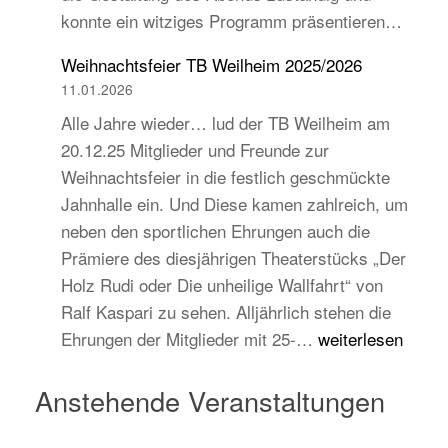
konnte ein witziges Programm präsentieren…
auch
jugend-
Weihnachtsfeier TB Weilheim 2025/2026
und
11.01.2026
zukunftsorientiert!
Alle Jahre wieder… lud der TB Weilheim am
20.12.25 Mitglieder und Freunde zur
Weihnachtsfeier in die festlich geschmückte
Jahnhalle ein. Und Diese kamen zahlreich, um
neben den sportlichen Ehrungen auch die
Prämiere des diesjährigen Theaterstücks „Der
Holz Rudi oder Die unheilige Wallfahrt“ von
Ralf Kaspari zu sehen. Alljährlich stehen die
Weihnachtsfeier
Ehrungen der Mitglieder mit 25-…
weiterlesen
TB
Weilheim
Anstehende Veranstaltungen
2025/2026