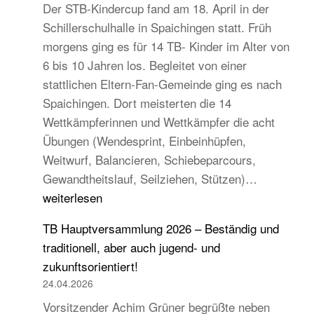
Der STB-Kindercup fand am 18. April in der
Schillerschulhalle in Spaichingen statt. Früh
morgens ging es für 14 TB- Kinder im Alter von
6 bis 10 Jahren los. Begleitet von einer
stattlichen Eltern-Fan-Gemeinde ging es nach
Spaichingen. Dort meisterten die 14
Wettkämpferinnen und Wettkämpfer die acht
Übungen (Wendesprint, Einbeinhüpfen,
Weitwurf, Balancieren, Schiebeparcours,
14
Gewandtheitslauf, Seilziehen, Stützen)…
TB-
weiterlesen
Kinder
TB Hauptversammlung 2026 – Beständig und
beim
traditionell, aber auch jugend- und
STB
zukunftsorientiert!
Kindercup
24.04.2026
Süd
Vorsitzender Achim Grüner begrüßte neben
des