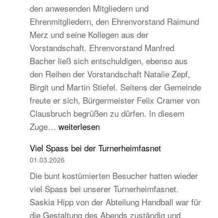
den anwesenden Mitgliedern und
Turngau
Ehrenmitgliedern, den Ehrenvorstand Raimund
Schwarzw
Merz und seine Kollegen aus der
Vorstandschaft. Ehrenvorstand Manfred
Bacher ließ sich entschuldigen, ebenso aus
den Reihen der Vorstandschaft Natalie Zepf,
Birgit und Martin Stiefel. Seitens der Gemeinde
freute er sich, Bürgermeister Felix Cramer von
Clausbruch begrüßen zu dürfen. In diesem
TB
Zuge…
weiterlesen
Hauptversammlung
Viel Spass bei der Turnerheimfasnet
2026
01.03.2026
–
Die bunt kostümierten Besucher hatten wieder
Beständig
viel Spass bei unserer Turnerheimfasnet.
und
Saskia Hipp von der Abteilung Handball war für
traditionell,
die Gestaltung des Abends zuständig und
aber