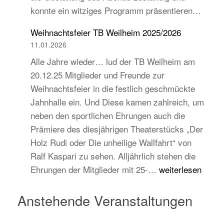
konnte ein witziges Programm präsentieren…
auch
jugend-
Weihnachtsfeier TB Weilheim 2025/2026
und
11.01.2026
zukunftsorientiert!
Alle Jahre wieder… lud der TB Weilheim am
20.12.25 Mitglieder und Freunde zur
Weihnachtsfeier in die festlich geschmückte
Jahnhalle ein. Und Diese kamen zahlreich, um
neben den sportlichen Ehrungen auch die
Prämiere des diesjährigen Theaterstücks „Der
Holz Rudi oder Die unheilige Wallfahrt“ von
Ralf Kaspari zu sehen. Alljährlich stehen die
Weihnachtsfeier
Ehrungen der Mitglieder mit 25-…
weiterlesen
TB
Weilheim
Anstehende Veranstaltungen
2025/2026