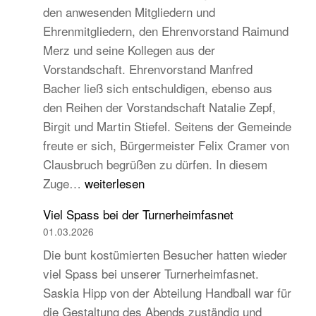
den anwesenden Mitgliedern und
Turngau
Ehrenmitgliedern, den Ehrenvorstand Raimund
Schwarzw
Merz und seine Kollegen aus der
Vorstandschaft. Ehrenvorstand Manfred
Bacher ließ sich entschuldigen, ebenso aus
den Reihen der Vorstandschaft Natalie Zepf,
Birgit und Martin Stiefel. Seitens der Gemeinde
freute er sich, Bürgermeister Felix Cramer von
Clausbruch begrüßen zu dürfen. In diesem
TB
Zuge…
weiterlesen
Hauptversammlung
Viel Spass bei der Turnerheimfasnet
2026
01.03.2026
–
Die bunt kostümierten Besucher hatten wieder
Beständig
viel Spass bei unserer Turnerheimfasnet.
und
Saskia Hipp von der Abteilung Handball war für
traditionell,
die Gestaltung des Abends zuständig und
aber