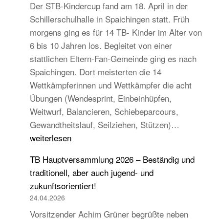
Der STB-Kindercup fand am 18. April in der
Schillerschulhalle in Spaichingen statt. Früh
morgens ging es für 14 TB- Kinder im Alter von
6 bis 10 Jahren los. Begleitet von einer
stattlichen Eltern-Fan-Gemeinde ging es nach
Spaichingen. Dort meisterten die 14
Wettkämpferinnen und Wettkämpfer die acht
Übungen (Wendesprint, Einbeinhüpfen,
Weitwurf, Balancieren, Schiebeparcours,
14
Gewandtheitslauf, Seilziehen, Stützen)…
TB-
weiterlesen
Kinder
TB Hauptversammlung 2026 – Beständig und
beim
traditionell, aber auch jugend- und
STB
zukunftsorientiert!
Kindercup
24.04.2026
Süd
Vorsitzender Achim Grüner begrüßte neben
des