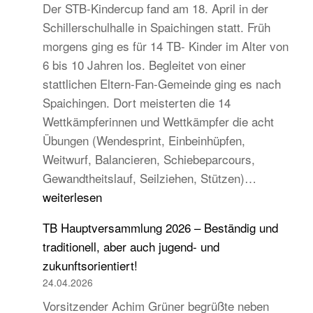
Der STB-Kindercup fand am 18. April in der
Schillerschulhalle in Spaichingen statt. Früh
morgens ging es für 14 TB- Kinder im Alter von
6 bis 10 Jahren los. Begleitet von einer
stattlichen Eltern-Fan-Gemeinde ging es nach
Spaichingen. Dort meisterten die 14
Wettkämpferinnen und Wettkämpfer die acht
Übungen (Wendesprint, Einbeinhüpfen,
Weitwurf, Balancieren, Schiebeparcours,
14
Gewandtheitslauf, Seilziehen, Stützen)…
TB-
weiterlesen
Kinder
TB Hauptversammlung 2026 – Beständig und
beim
traditionell, aber auch jugend- und
STB
zukunftsorientiert!
Kindercup
24.04.2026
Süd
Vorsitzender Achim Grüner begrüßte neben
des