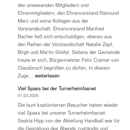
den anwesenden Mitgliedern und
Turngau
Ehrenmitgliedern, den Ehrenvorstand Raimund
Schwarzw
Merz und seine Kollegen aus der
Vorstandschaft. Ehrenvorstand Manfred
Bacher ließ sich entschuldigen, ebenso aus
den Reihen der Vorstandschaft Natalie Zepf,
Birgit und Martin Stiefel. Seitens der Gemeinde
freute er sich, Bürgermeister Felix Cramer von
Clausbruch begrüßen zu dürfen. In diesem
TB
Zuge…
weiterlesen
Hauptversammlung
Viel Spass bei der Turnerheimfasnet
2026
01.03.2026
–
Die bunt kostümierten Besucher hatten wieder
Beständig
viel Spass bei unserer Turnerheimfasnet.
und
Saskia Hipp von der Abteilung Handball war für
traditionell,
die Gestaltung des Abends zuständig und
aber