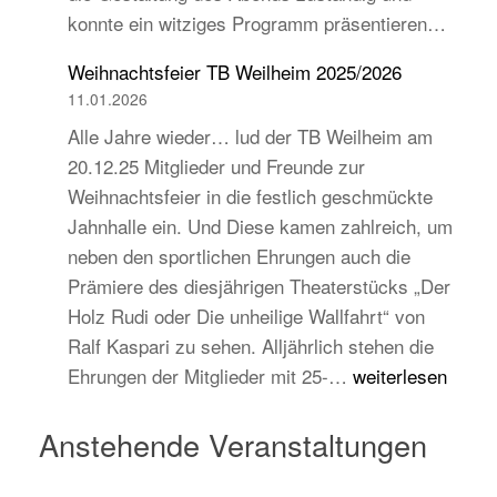
konnte ein witziges Programm präsentieren…
auch
jugend-
Weihnachtsfeier TB Weilheim 2025/2026
und
11.01.2026
zukunftsorientiert!
Alle Jahre wieder… lud der TB Weilheim am
20.12.25 Mitglieder und Freunde zur
Weihnachtsfeier in die festlich geschmückte
Jahnhalle ein. Und Diese kamen zahlreich, um
neben den sportlichen Ehrungen auch die
Prämiere des diesjährigen Theaterstücks „Der
Holz Rudi oder Die unheilige Wallfahrt“ von
Ralf Kaspari zu sehen. Alljährlich stehen die
Weihnachtsfeier
Ehrungen der Mitglieder mit 25-…
weiterlesen
TB
Weilheim
Anstehende Veranstaltungen
2025/2026