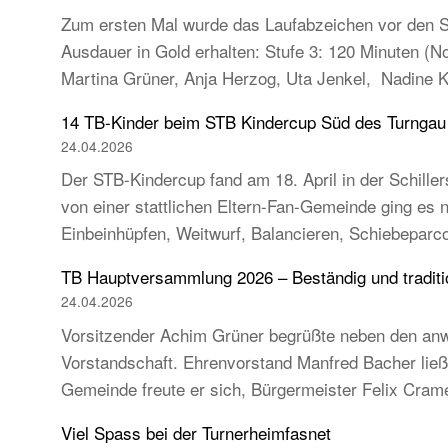
Zum ersten Mal wurde das Laufabzeichen vor den So
Ausdauer in Gold erhalten: Stufe 3: 120 Minuten (
Martina Grüner, Anja Herzog, Uta Jenkel, Nadine 
14 TB-Kinder beim STB Kindercup Süd des Turnga
24.04.2026
Der STB-Kindercup fand am 18. April in der Schillers
von einer stattlichen Eltern-Fan-Gemeinde ging es
Einbeinhüpfen, Weitwurf, Balancieren, Schiebeparc
TB Hauptversammlung 2026 – Beständig und tradition
24.04.2026
Vorsitzender Achim Grüner begrüßte neben den anw
Vorstandschaft. Ehrenvorstand Manfred Bacher ließ s
Gemeinde freute er sich, Bürgermeister Felix Cra
Viel Spass bei der Turnerheimfasnet