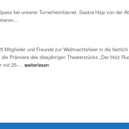
–
Schwarzwald
Spass bei unserer Turnerheimfasnet. Saskia Hipp von der Ab
Be
ntieren…
un
tra
ab
au
5 Mitglieder und Freunde zur Weihnachtsfeier in die festli
ju
die Prämiere des diesjährigen Theaterstücks „Der Holz Rudi
un
Weihnachtsfeier
der mit 25-…
weiterlesen
zu
TB
Weilheim
2025/2026