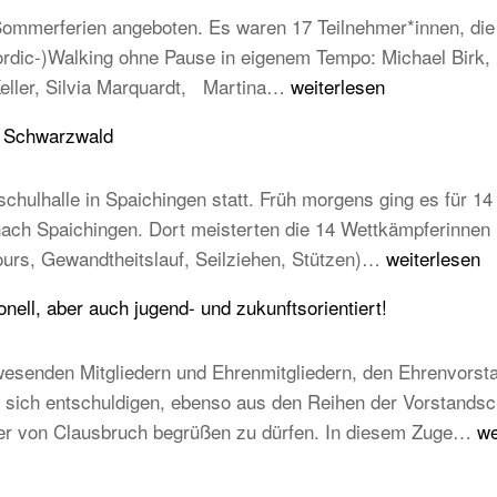
mmerferien angeboten. Es waren 17 Teilnehmer*innen, die e
Nordic-)Walking ohne Pause in eigenem Tempo: Michael Birk
Erfolgreiche
Keller, Silvia Marquardt, Martina…
weiterlesen
Abnahme
u Schwarzwald
der
Laufabzeichen
chulhalle in Spaichingen statt. Früh morgens ging es für 14 
 nach Spaichingen. Dort meisterten die 14 Wettkämpferinne
14
ours, Gewandtheitslauf, Seilziehen, Stützen)…
weiterlesen
TB-
ell, aber auch jugend- und zukunftsorientiert!
Kinder
beim
esenden Mitgliedern und Ehrenmitgliedern, den Ehrenvorst
STB
ich entschuldigen, ebenso aus den Reihen der Vorstandschaft
Kindercup
T
mer von Clausbruch begrüßen zu dürfen. In diesem Zuge…
we
Süd
Ha
des
20
Turngau