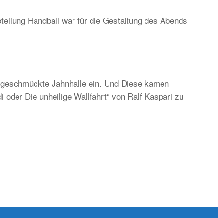
teilung Handball war für die Gestaltung des Abends
ständig
d
ditionell,
er
ch
ch geschmückte Jahnhalle ein. Und Diese kamen
gend-
 oder Die unheilige Wallfahrt“ von Ralf Kaspari zu
d
kunftsorientiert!