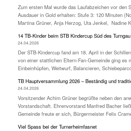
Zum ersten Mal wurde das Laufabzeichen vor den So
Ausdauer in Gold erhalten: Stufe 3: 120 Minuten (
Martina Grüner, Anja Herzog, Uta Jenkel, Nadine 
14 TB-Kinder beim STB Kindercup Süd des Turnga
24.04.2026
Der STB-Kindercup fand am 18. April in der Schillers
von einer stattlichen Eltern-Fan-Gemeinde ging es
Einbeinhüpfen, Weitwurf, Balancieren, Schiebeparc
TB Hauptversammlung 2026 – Beständig und tradition
24.04.2026
Vorsitzender Achim Grüner begrüßte neben den anw
Vorstandschaft. Ehrenvorstand Manfred Bacher ließ s
Gemeinde freute er sich, Bürgermeister Felix Cra
Viel Spass bei der Turnerheimfasnet