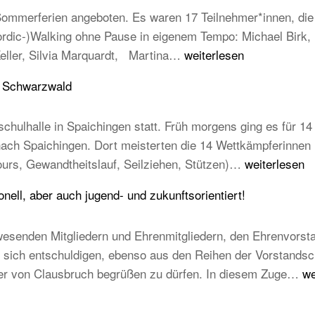
mmerferien angeboten. Es waren 17 Teilnehmer*innen, die e
Nordic-)Walking ohne Pause in eigenem Tempo: Michael Birk
Erfolgreiche
Keller, Silvia Marquardt, Martina…
weiterlesen
Abnahme
u Schwarzwald
der
Laufabzeichen
chulhalle in Spaichingen statt. Früh morgens ging es für 14 
 nach Spaichingen. Dort meisterten die 14 Wettkämpferinne
14
ours, Gewandtheitslauf, Seilziehen, Stützen)…
weiterlesen
TB-
ell, aber auch jugend- und zukunftsorientiert!
Kinder
beim
esenden Mitgliedern und Ehrenmitgliedern, den Ehrenvorst
STB
ich entschuldigen, ebenso aus den Reihen der Vorstandschaft
Kindercup
T
mer von Clausbruch begrüßen zu dürfen. In diesem Zuge…
we
Süd
Ha
des
20
Turngau