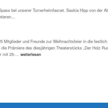
–
Schwarzwald
Spass bei unserer Turnerheimfasnet. Saskia Hipp von der Ab
Be
ntieren…
un
tra
ab
au
5 Mitglieder und Freunde zur Weihnachtsfeier in die festli
ju
die Prämiere des diesjährigen Theaterstücks „Der Holz Rudi
un
Weihnachtsfeier
der mit 25-…
weiterlesen
zu
TB
Weilheim
2025/2026