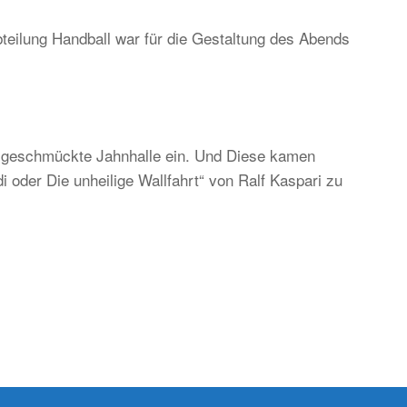
teilung Handball war für die Gestaltung des Abends
ständig
d
ditionell,
er
ch
ch geschmückte Jahnhalle ein. Und Diese kamen
gend-
 oder Die unheilige Wallfahrt“ von Ralf Kaspari zu
d
kunftsorientiert!