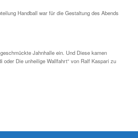
teilung Handball war für die Gestaltung des Abends
ständig
d
ditionell,
er
ch
ch geschmückte Jahnhalle ein. Und Diese kamen
gend-
 oder Die unheilige Wallfahrt“ von Ralf Kaspari zu
d
kunftsorientiert!