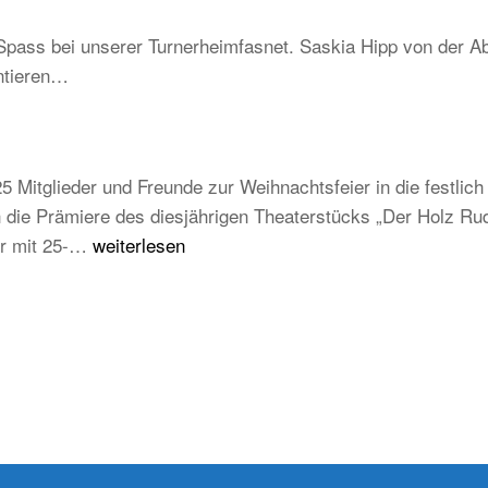
–
Schwarzwald
Spass bei unserer Turnerheimfasnet. Saskia Hipp von der Ab
Be
ntieren…
un
tra
ab
au
5 Mitglieder und Freunde zur Weihnachtsfeier in die festli
ju
die Prämiere des diesjährigen Theaterstücks „Der Holz Rudi
un
Weihnachtsfeier
der mit 25-…
weiterlesen
zu
TB
Weilheim
2025/2026