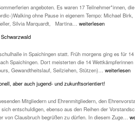
mmerferien angeboten. Es waren 17 Teilnehmer*innen, die e
Nordic-)Walking ohne Pause in eigenem Tempo: Michael Birk
Erfolgreiche
Keller, Silvia Marquardt, Martina…
weiterlesen
Abnahme
u Schwarzwald
der
Laufabzeichen
chulhalle in Spaichingen statt. Früh morgens ging es für 14 
 nach Spaichingen. Dort meisterten die 14 Wettkämpferinne
14
ours, Gewandtheitslauf, Seilziehen, Stützen)…
weiterlesen
TB-
ell, aber auch jugend- und zukunftsorientiert!
Kinder
beim
esenden Mitgliedern und Ehrenmitgliedern, den Ehrenvorst
STB
ich entschuldigen, ebenso aus den Reihen der Vorstandschaft
Kindercup
T
mer von Clausbruch begrüßen zu dürfen. In diesem Zuge…
we
Süd
Ha
des
20
Turngau