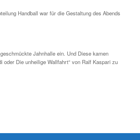
teilung Handball war für die Gestaltung des Abends
ständig
d
ditionell,
er
ch
ch geschmückte Jahnhalle ein. Und Diese kamen
gend-
 oder Die unheilige Wallfahrt“ von Ralf Kaspari zu
d
kunftsorientiert!