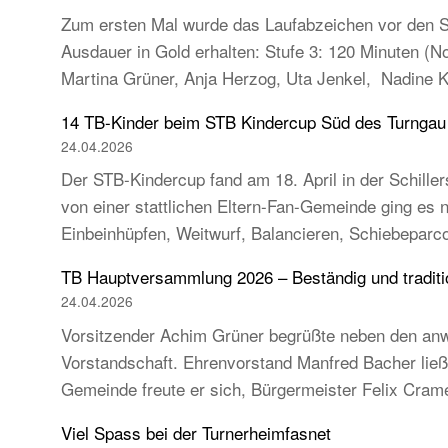
Zum ersten Mal wurde das Laufabzeichen vor den So
Ausdauer in Gold erhalten: Stufe 3: 120 Minuten (
Martina Grüner, Anja Herzog, Uta Jenkel, Nadine 
14 TB-Kinder beim STB Kindercup Süd des Turnga
24.04.2026
Der STB-Kindercup fand am 18. April in der Schillers
von einer stattlichen Eltern-Fan-Gemeinde ging es
Einbeinhüpfen, Weitwurf, Balancieren, Schiebeparc
TB Hauptversammlung 2026 – Beständig und tradition
24.04.2026
Vorsitzender Achim Grüner begrüßte neben den anw
Vorstandschaft. Ehrenvorstand Manfred Bacher ließ s
Gemeinde freute er sich, Bürgermeister Felix Cra
Viel Spass bei der Turnerheimfasnet