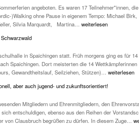
mmerferien angeboten. Es waren 17 Teilnehmer*innen, die e
Nordic-)Walking ohne Pause in eigenem Tempo: Michael Birk
Erfolgreiche
Keller, Silvia Marquardt, Martina…
weiterlesen
Abnahme
u Schwarzwald
der
Laufabzeichen
chulhalle in Spaichingen statt. Früh morgens ging es für 14 
 nach Spaichingen. Dort meisterten die 14 Wettkämpferinne
14
ours, Gewandtheitslauf, Seilziehen, Stützen)…
weiterlesen
TB-
ell, aber auch jugend- und zukunftsorientiert!
Kinder
beim
esenden Mitgliedern und Ehrenmitgliedern, den Ehrenvorst
STB
ich entschuldigen, ebenso aus den Reihen der Vorstandschaft
Kindercup
T
mer von Clausbruch begrüßen zu dürfen. In diesem Zuge…
we
Süd
Ha
des
20
Turngau