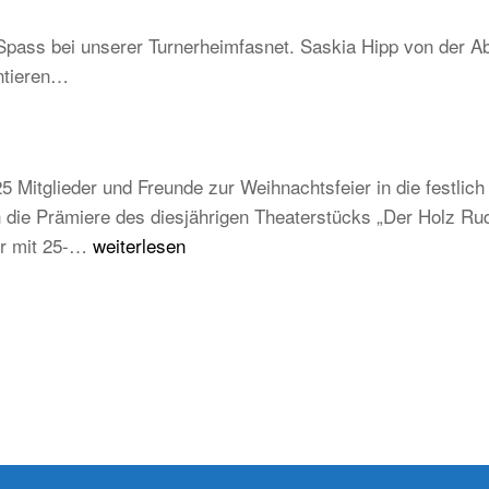
–
Schwarzwald
Spass bei unserer Turnerheimfasnet. Saskia Hipp von der Ab
Be
ntieren…
un
tra
ab
au
5 Mitglieder und Freunde zur Weihnachtsfeier in die festli
ju
die Prämiere des diesjährigen Theaterstücks „Der Holz Rudi
un
Weihnachtsfeier
der mit 25-…
weiterlesen
zu
TB
Weilheim
2025/2026