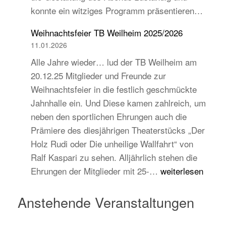
konnte ein witziges Programm präsentieren…
auch
jugend-
Weihnachtsfeier TB Weilheim 2025/2026
und
11.01.2026
zukunftsorientiert!
Alle Jahre wieder… lud der TB Weilheim am
20.12.25 Mitglieder und Freunde zur
Weihnachtsfeier in die festlich geschmückte
Jahnhalle ein. Und Diese kamen zahlreich, um
neben den sportlichen Ehrungen auch die
Prämiere des diesjährigen Theaterstücks „Der
Holz Rudi oder Die unheilige Wallfahrt“ von
Ralf Kaspari zu sehen. Alljährlich stehen die
Weihnachtsfeier
Ehrungen der Mitglieder mit 25-…
weiterlesen
TB
Weilheim
Anstehende Veranstaltungen
2025/2026