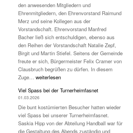
den anwesenden Mitgliedern und
Turngau
Ehrenmitgliedern, den Ehrenvorstand Raimund
Schwarzw
Merz und seine Kollegen aus der
Vorstandschaft. Ehrenvorstand Manfred
Bacher ließ sich entschuldigen, ebenso aus
den Reihen der Vorstandschaft Natalie Zepf,
Birgit und Martin Stiefel. Seitens der Gemeinde
freute er sich, Bürgermeister Felix Cramer von
Clausbruch begrüßen zu dürfen. In diesem
TB
Zuge…
weiterlesen
Hauptversammlung
Viel Spass bei der Turnerheimfasnet
2026
01.03.2026
–
Die bunt kostümierten Besucher hatten wieder
Beständig
viel Spass bei unserer Turnerheimfasnet.
und
Saskia Hipp von der Abteilung Handball war für
traditionell,
die Gestaltung des Abends zuständig und
aber