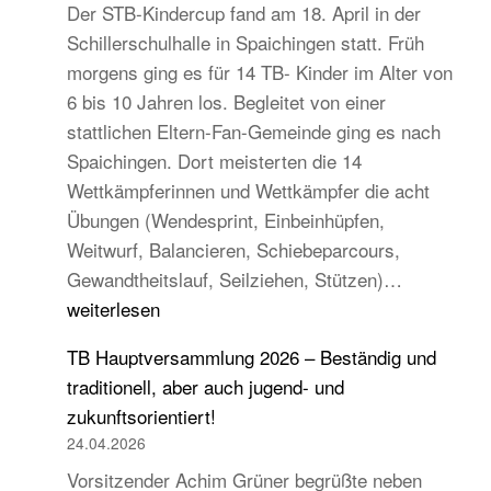
Der STB-Kindercup fand am 18. April in der
Schillerschulhalle in Spaichingen statt. Früh
morgens ging es für 14 TB- Kinder im Alter von
6 bis 10 Jahren los. Begleitet von einer
stattlichen Eltern-Fan-Gemeinde ging es nach
Spaichingen. Dort meisterten die 14
Wettkämpferinnen und Wettkämpfer die acht
Übungen (Wendesprint, Einbeinhüpfen,
Weitwurf, Balancieren, Schiebeparcours,
14
Gewandtheitslauf, Seilziehen, Stützen)…
TB-
weiterlesen
Kinder
TB Hauptversammlung 2026 – Beständig und
beim
traditionell, aber auch jugend- und
STB
zukunftsorientiert!
Kindercup
24.04.2026
Süd
Vorsitzender Achim Grüner begrüßte neben
des