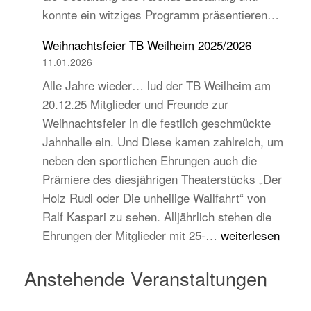
konnte ein witziges Programm präsentieren…
auch
jugend-
Weihnachtsfeier TB Weilheim 2025/2026
und
11.01.2026
zukunftsorientiert!
Alle Jahre wieder… lud der TB Weilheim am
20.12.25 Mitglieder und Freunde zur
Weihnachtsfeier in die festlich geschmückte
Jahnhalle ein. Und Diese kamen zahlreich, um
neben den sportlichen Ehrungen auch die
Prämiere des diesjährigen Theaterstücks „Der
Holz Rudi oder Die unheilige Wallfahrt“ von
Ralf Kaspari zu sehen. Alljährlich stehen die
Weihnachtsfeier
Ehrungen der Mitglieder mit 25-…
weiterlesen
TB
Weilheim
Anstehende Veranstaltungen
2025/2026