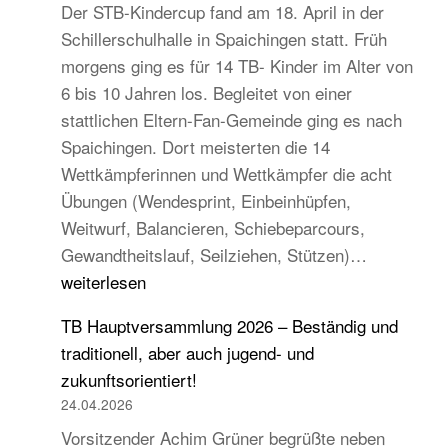
Der STB-Kindercup fand am 18. April in der
Schillerschulhalle in Spaichingen statt. Früh
morgens ging es für 14 TB- Kinder im Alter von
6 bis 10 Jahren los. Begleitet von einer
stattlichen Eltern-Fan-Gemeinde ging es nach
Spaichingen. Dort meisterten die 14
Wettkämpferinnen und Wettkämpfer die acht
Übungen (Wendesprint, Einbeinhüpfen,
Weitwurf, Balancieren, Schiebeparcours,
14
Gewandtheitslauf, Seilziehen, Stützen)…
TB-
weiterlesen
Kinder
TB Hauptversammlung 2026 – Beständig und
beim
traditionell, aber auch jugend- und
STB
zukunftsorientiert!
Kindercup
24.04.2026
Süd
Vorsitzender Achim Grüner begrüßte neben
des