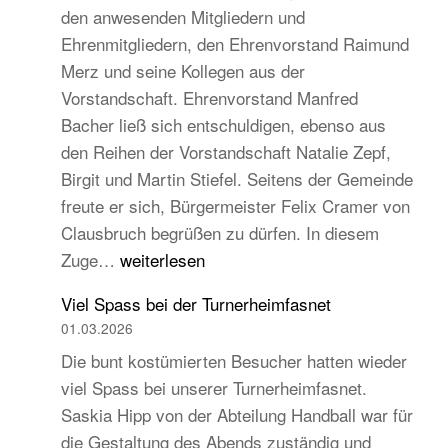
den anwesenden Mitgliedern und
Turngau
Ehrenmitgliedern, den Ehrenvorstand Raimund
Schwarzw
Merz und seine Kollegen aus der
Vorstandschaft. Ehrenvorstand Manfred
Bacher ließ sich entschuldigen, ebenso aus
den Reihen der Vorstandschaft Natalie Zepf,
Birgit und Martin Stiefel. Seitens der Gemeinde
freute er sich, Bürgermeister Felix Cramer von
Clausbruch begrüßen zu dürfen. In diesem
TB
Zuge…
weiterlesen
Hauptversammlung
Viel Spass bei der Turnerheimfasnet
2026
01.03.2026
–
Die bunt kostümierten Besucher hatten wieder
Beständig
viel Spass bei unserer Turnerheimfasnet.
und
Saskia Hipp von der Abteilung Handball war für
traditionell,
die Gestaltung des Abends zuständig und
aber