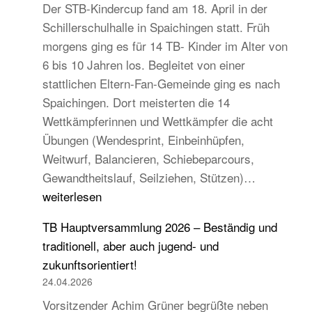
Der STB-Kindercup fand am 18. April in der
Schillerschulhalle in Spaichingen statt. Früh
morgens ging es für 14 TB- Kinder im Alter von
6 bis 10 Jahren los. Begleitet von einer
stattlichen Eltern-Fan-Gemeinde ging es nach
Spaichingen. Dort meisterten die 14
Wettkämpferinnen und Wettkämpfer die acht
Übungen (Wendesprint, Einbeinhüpfen,
Weitwurf, Balancieren, Schiebeparcours,
14
Gewandtheitslauf, Seilziehen, Stützen)…
TB-
weiterlesen
Kinder
TB Hauptversammlung 2026 – Beständig und
beim
traditionell, aber auch jugend- und
STB
zukunftsorientiert!
Kindercup
24.04.2026
Süd
Vorsitzender Achim Grüner begrüßte neben
des