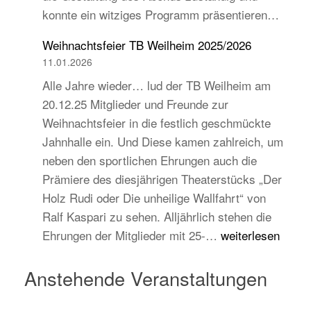
konnte ein witziges Programm präsentieren…
auch
jugend-
Weihnachtsfeier TB Weilheim 2025/2026
und
11.01.2026
zukunftsorientiert!
Alle Jahre wieder… lud der TB Weilheim am
20.12.25 Mitglieder und Freunde zur
Weihnachtsfeier in die festlich geschmückte
Jahnhalle ein. Und Diese kamen zahlreich, um
neben den sportlichen Ehrungen auch die
Prämiere des diesjährigen Theaterstücks „Der
Holz Rudi oder Die unheilige Wallfahrt“ von
Ralf Kaspari zu sehen. Alljährlich stehen die
Weihnachtsfeier
Ehrungen der Mitglieder mit 25-…
weiterlesen
TB
Weilheim
Anstehende Veranstaltungen
2025/2026