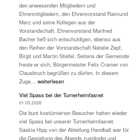
den anwesenden Mitgliedern und
Turngau
Ehrenmitgliedern, den Ehrenvorstand Raimund
Schwarzw
Merz und seine Kollegen aus der
Vorstandschaft. Ehrenvorstand Manfred
Bacher ließ sich entschuldigen, ebenso aus
den Reihen der Vorstandschaft Natalie Zepf,
Birgit und Martin Stiefel. Seitens der Gemeinde
freute er sich, Bürgermeister Felix Cramer von
Clausbruch begrüßen zu dürfen. In diesem
TB
Zuge…
weiterlesen
Hauptversammlung
Viel Spass bei der Turnerheimfasnet
2026
01.03.2026
–
Die bunt kostümierten Besucher hatten wieder
Beständig
viel Spass bei unserer Turnerheimfasnet.
und
Saskia Hipp von der Abteilung Handball war für
traditionell,
die Gestaltung des Abends zuständig und
aber