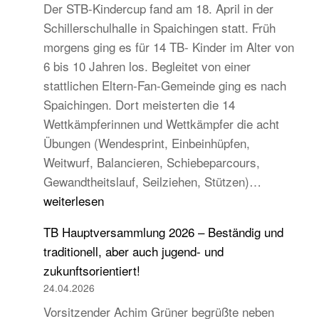
Der STB-Kindercup fand am 18. April in der
Schillerschulhalle in Spaichingen statt. Früh
morgens ging es für 14 TB- Kinder im Alter von
6 bis 10 Jahren los. Begleitet von einer
stattlichen Eltern-Fan-Gemeinde ging es nach
Spaichingen. Dort meisterten die 14
Wettkämpferinnen und Wettkämpfer die acht
Übungen (Wendesprint, Einbeinhüpfen,
Weitwurf, Balancieren, Schiebeparcours,
14
Gewandtheitslauf, Seilziehen, Stützen)…
TB-
weiterlesen
Kinder
TB Hauptversammlung 2026 – Beständig und
beim
traditionell, aber auch jugend- und
STB
zukunftsorientiert!
Kindercup
24.04.2026
Süd
Vorsitzender Achim Grüner begrüßte neben
des