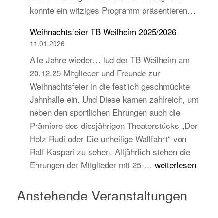
konnte ein witziges Programm präsentieren…
auch
jugend-
Weihnachtsfeier TB Weilheim 2025/2026
und
11.01.2026
zukunftsorientiert!
Alle Jahre wieder… lud der TB Weilheim am
20.12.25 Mitglieder und Freunde zur
Weihnachtsfeier in die festlich geschmückte
Jahnhalle ein. Und Diese kamen zahlreich, um
neben den sportlichen Ehrungen auch die
Prämiere des diesjährigen Theaterstücks „Der
Holz Rudi oder Die unheilige Wallfahrt“ von
Ralf Kaspari zu sehen. Alljährlich stehen die
Weihnachtsfeier
Ehrungen der Mitglieder mit 25-…
weiterlesen
TB
Weilheim
Anstehende Veranstaltungen
2025/2026