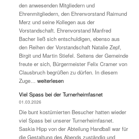
den anwesenden Mitgliedern und
Turngau
Ehrenmitgliedern, den Ehrenvorstand Raimund
Schwarzw
Merz und seine Kollegen aus der
Vorstandschaft. Ehrenvorstand Manfred
Bacher ließ sich entschuldigen, ebenso aus
den Reihen der Vorstandschaft Natalie Zepf,
Birgit und Martin Stiefel. Seitens der Gemeinde
freute er sich, Bürgermeister Felix Cramer von
Clausbruch begrüßen zu dürfen. In diesem
TB
Zuge…
weiterlesen
Hauptversammlung
Viel Spass bei der Turnerheimfasnet
2026
01.03.2026
–
Die bunt kostümierten Besucher hatten wieder
Beständig
viel Spass bei unserer Turnerheimfasnet.
und
Saskia Hipp von der Abteilung Handball war für
traditionell,
die Gestaltung des Abends zuständig und
aber