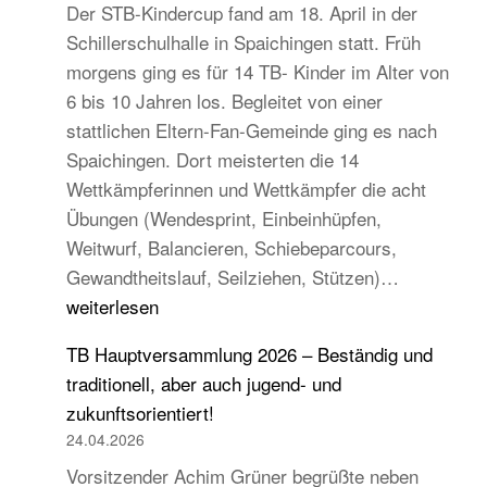
Der STB-Kindercup fand am 18. April in der
Schillerschulhalle in Spaichingen statt. Früh
morgens ging es für 14 TB- Kinder im Alter von
6 bis 10 Jahren los. Begleitet von einer
stattlichen Eltern-Fan-Gemeinde ging es nach
Spaichingen. Dort meisterten die 14
Wettkämpferinnen und Wettkämpfer die acht
Übungen (Wendesprint, Einbeinhüpfen,
Weitwurf, Balancieren, Schiebeparcours,
14
Gewandtheitslauf, Seilziehen, Stützen)…
TB-
weiterlesen
Kinder
TB Hauptversammlung 2026 – Beständig und
beim
traditionell, aber auch jugend- und
STB
zukunftsorientiert!
Kindercup
24.04.2026
Süd
Vorsitzender Achim Grüner begrüßte neben
des