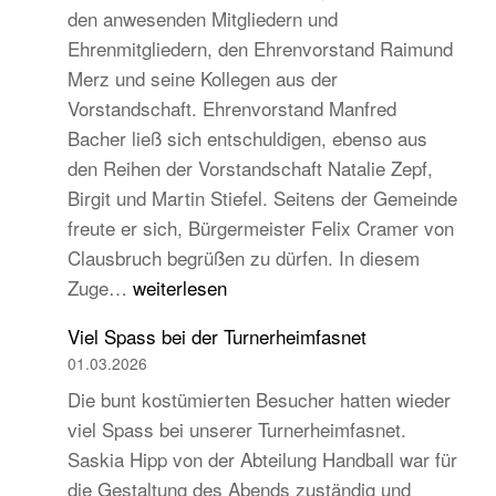
den anwesenden Mitgliedern und
Turngau
Ehrenmitgliedern, den Ehrenvorstand Raimund
Schwarzw
Merz und seine Kollegen aus der
Vorstandschaft. Ehrenvorstand Manfred
Bacher ließ sich entschuldigen, ebenso aus
den Reihen der Vorstandschaft Natalie Zepf,
Birgit und Martin Stiefel. Seitens der Gemeinde
freute er sich, Bürgermeister Felix Cramer von
Clausbruch begrüßen zu dürfen. In diesem
TB
Zuge…
weiterlesen
Hauptversammlung
Viel Spass bei der Turnerheimfasnet
2026
01.03.2026
–
Die bunt kostümierten Besucher hatten wieder
Beständig
viel Spass bei unserer Turnerheimfasnet.
und
Saskia Hipp von der Abteilung Handball war für
traditionell,
die Gestaltung des Abends zuständig und
aber