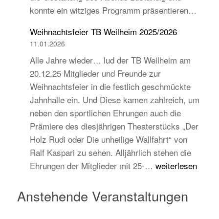
konnte ein witziges Programm präsentieren…
auch
jugend-
Weihnachtsfeier TB Weilheim 2025/2026
und
11.01.2026
zukunftsorientiert!
Alle Jahre wieder… lud der TB Weilheim am
20.12.25 Mitglieder und Freunde zur
Weihnachtsfeier in die festlich geschmückte
Jahnhalle ein. Und Diese kamen zahlreich, um
neben den sportlichen Ehrungen auch die
Prämiere des diesjährigen Theaterstücks „Der
Holz Rudi oder Die unheilige Wallfahrt“ von
Ralf Kaspari zu sehen. Alljährlich stehen die
Weihnachtsfeier
Ehrungen der Mitglieder mit 25-…
weiterlesen
TB
Weilheim
Anstehende Veranstaltungen
2025/2026