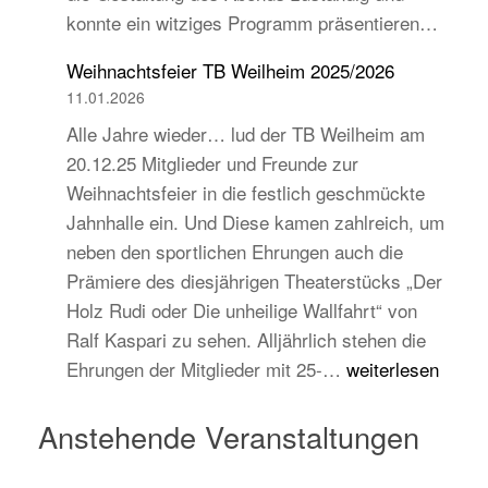
konnte ein witziges Programm präsentieren…
auch
jugend-
Weihnachtsfeier TB Weilheim 2025/2026
und
11.01.2026
zukunftsorientiert!
Alle Jahre wieder… lud der TB Weilheim am
20.12.25 Mitglieder und Freunde zur
Weihnachtsfeier in die festlich geschmückte
Jahnhalle ein. Und Diese kamen zahlreich, um
neben den sportlichen Ehrungen auch die
Prämiere des diesjährigen Theaterstücks „Der
Holz Rudi oder Die unheilige Wallfahrt“ von
Ralf Kaspari zu sehen. Alljährlich stehen die
Weihnachtsfeier
Ehrungen der Mitglieder mit 25-…
weiterlesen
TB
Weilheim
Anstehende Veranstaltungen
2025/2026