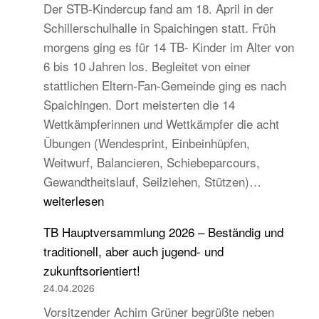
Der STB-Kindercup fand am 18. April in der
Schillerschulhalle in Spaichingen statt. Früh
morgens ging es für 14 TB- Kinder im Alter von
6 bis 10 Jahren los. Begleitet von einer
stattlichen Eltern-Fan-Gemeinde ging es nach
Spaichingen. Dort meisterten die 14
Wettkämpferinnen und Wettkämpfer die acht
Übungen (Wendesprint, Einbeinhüpfen,
Weitwurf, Balancieren, Schiebeparcours,
14
Gewandtheitslauf, Seilziehen, Stützen)…
TB-
weiterlesen
Kinder
TB Hauptversammlung 2026 – Beständig und
beim
traditionell, aber auch jugend- und
STB
zukunftsorientiert!
Kindercup
24.04.2026
Süd
Vorsitzender Achim Grüner begrüßte neben
des