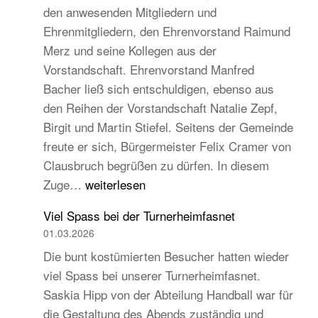
den anwesenden Mitgliedern und
Turngau
Ehrenmitgliedern, den Ehrenvorstand Raimund
Schwarzw
Merz und seine Kollegen aus der
Vorstandschaft. Ehrenvorstand Manfred
Bacher ließ sich entschuldigen, ebenso aus
den Reihen der Vorstandschaft Natalie Zepf,
Birgit und Martin Stiefel. Seitens der Gemeinde
freute er sich, Bürgermeister Felix Cramer von
Clausbruch begrüßen zu dürfen. In diesem
TB
Zuge…
weiterlesen
Hauptversammlung
Viel Spass bei der Turnerheimfasnet
2026
01.03.2026
–
Die bunt kostümierten Besucher hatten wieder
Beständig
viel Spass bei unserer Turnerheimfasnet.
und
Saskia Hipp von der Abteilung Handball war für
traditionell,
die Gestaltung des Abends zuständig und
aber