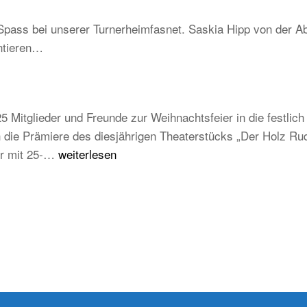
–
Schwarzwald
Spass bei unserer Turnerheimfasnet. Saskia Hipp von der Ab
Be
ntieren…
un
tra
ab
au
5 Mitglieder und Freunde zur Weihnachtsfeier in die festli
ju
die Prämiere des diesjährigen Theaterstücks „Der Holz Rudi
un
Weihnachtsfeier
der mit 25-…
weiterlesen
zu
TB
Weilheim
2025/2026