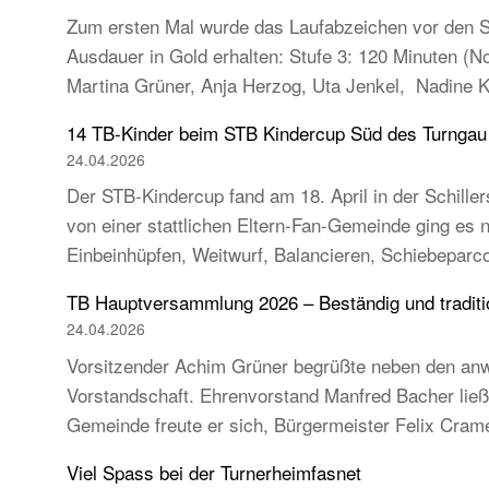
Zum ersten Mal wurde das Laufabzeichen vor den So
Ausdauer in Gold erhalten: Stufe 3: 120 Minuten (
Martina Grüner, Anja Herzog, Uta Jenkel, Nadine 
14 TB-Kinder beim STB Kindercup Süd des Turnga
24.04.2026
Der STB-Kindercup fand am 18. April in der Schillers
von einer stattlichen Eltern-Fan-Gemeinde ging es
Einbeinhüpfen, Weitwurf, Balancieren, Schiebeparc
TB Hauptversammlung 2026 – Beständig und tradition
24.04.2026
Vorsitzender Achim Grüner begrüßte neben den anw
Vorstandschaft. Ehrenvorstand Manfred Bacher ließ s
Gemeinde freute er sich, Bürgermeister Felix Cra
Viel Spass bei der Turnerheimfasnet