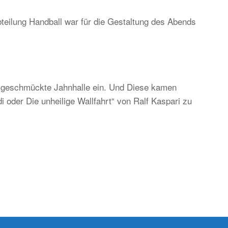
teilung Handball war für die Gestaltung des Abends
ständig
d
ditionell,
er
ch
ch geschmückte Jahnhalle ein. Und Diese kamen
gend-
 oder Die unheilige Wallfahrt“ von Ralf Kaspari zu
d
kunftsorientiert!