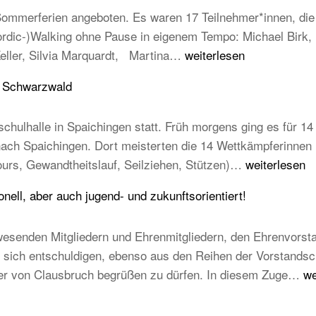
mmerferien angeboten. Es waren 17 Teilnehmer*innen, die e
Nordic-)Walking ohne Pause in eigenem Tempo: Michael Birk
Erfolgreiche
Keller, Silvia Marquardt, Martina…
weiterlesen
Abnahme
u Schwarzwald
der
Laufabzeichen
chulhalle in Spaichingen statt. Früh morgens ging es für 14 
 nach Spaichingen. Dort meisterten die 14 Wettkämpferinne
14
ours, Gewandtheitslauf, Seilziehen, Stützen)…
weiterlesen
TB-
ell, aber auch jugend- und zukunftsorientiert!
Kinder
beim
esenden Mitgliedern und Ehrenmitgliedern, den Ehrenvorst
STB
ich entschuldigen, ebenso aus den Reihen der Vorstandschaft
Kindercup
T
mer von Clausbruch begrüßen zu dürfen. In diesem Zuge…
we
Süd
Ha
des
20
Turngau