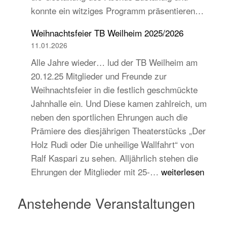
konnte ein witziges Programm präsentieren…
auch
jugend-
Weihnachtsfeier TB Weilheim 2025/2026
und
11.01.2026
zukunftsorientiert!
Alle Jahre wieder… lud der TB Weilheim am
20.12.25 Mitglieder und Freunde zur
Weihnachtsfeier in die festlich geschmückte
Jahnhalle ein. Und Diese kamen zahlreich, um
neben den sportlichen Ehrungen auch die
Prämiere des diesjährigen Theaterstücks „Der
Holz Rudi oder Die unheilige Wallfahrt“ von
Ralf Kaspari zu sehen. Alljährlich stehen die
Weihnachtsfeier
Ehrungen der Mitglieder mit 25-…
weiterlesen
TB
Weilheim
Anstehende Veranstaltungen
2025/2026