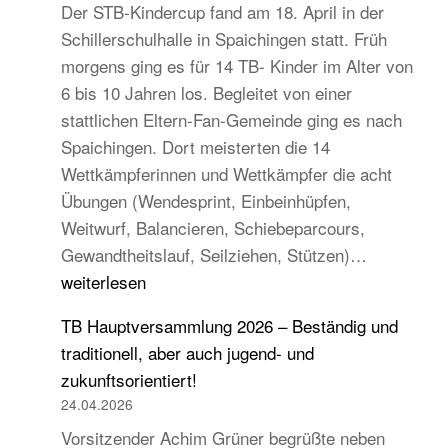
Der STB-Kindercup fand am 18. April in der
Schillerschulhalle in Spaichingen statt. Früh
morgens ging es für 14 TB- Kinder im Alter von
6 bis 10 Jahren los. Begleitet von einer
stattlichen Eltern-Fan-Gemeinde ging es nach
Spaichingen. Dort meisterten die 14
Wettkämpferinnen und Wettkämpfer die acht
Übungen (Wendesprint, Einbeinhüpfen,
Weitwurf, Balancieren, Schiebeparcours,
14
Gewandtheitslauf, Seilziehen, Stützen)…
TB-
weiterlesen
Kinder
TB Hauptversammlung 2026 – Beständig und
beim
traditionell, aber auch jugend- und
STB
zukunftsorientiert!
Kindercup
24.04.2026
Süd
Vorsitzender Achim Grüner begrüßte neben
des