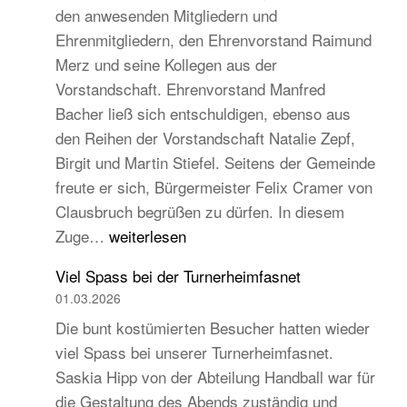
den anwesenden Mitgliedern und
Turngau
Ehrenmitgliedern, den Ehrenvorstand Raimund
Schwarzw
Merz und seine Kollegen aus der
Vorstandschaft. Ehrenvorstand Manfred
Bacher ließ sich entschuldigen, ebenso aus
den Reihen der Vorstandschaft Natalie Zepf,
Birgit und Martin Stiefel. Seitens der Gemeinde
freute er sich, Bürgermeister Felix Cramer von
Clausbruch begrüßen zu dürfen. In diesem
TB
Zuge…
weiterlesen
Hauptversammlung
Viel Spass bei der Turnerheimfasnet
2026
01.03.2026
–
Die bunt kostümierten Besucher hatten wieder
Beständig
viel Spass bei unserer Turnerheimfasnet.
und
Saskia Hipp von der Abteilung Handball war für
traditionell,
die Gestaltung des Abends zuständig und
aber