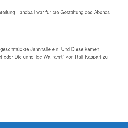
teilung Handball war für die Gestaltung des Abends
ständig
d
ditionell,
er
ch
ch geschmückte Jahnhalle ein. Und Diese kamen
gend-
 oder Die unheilige Wallfahrt“ von Ralf Kaspari zu
d
kunftsorientiert!