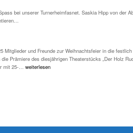
–
Schwarzwald
Spass bei unserer Turnerheimfasnet. Saskia Hipp von der Ab
Be
ntieren…
un
tra
ab
au
5 Mitglieder und Freunde zur Weihnachtsfeier in die festli
ju
die Prämiere des diesjährigen Theaterstücks „Der Holz Rudi
un
Weihnachtsfeier
der mit 25-…
weiterlesen
zu
TB
Weilheim
2025/2026