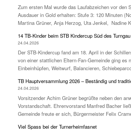
Zum ersten Mal wurde das Laufabzeichen vor den So
Ausdauer in Gold erhalten: Stufe 3: 120 Minuten (
Martina Grüner, Anja Herzog, Uta Jenkel, Nadine 
14 TB-Kinder beim STB Kindercup Süd des Turnga
24.04.2026
Der STB-Kindercup fand am 18. April in der Schillers
von einer stattlichen Eltern-Fan-Gemeinde ging es
Einbeinhüpfen, Weitwurf, Balancieren, Schiebeparc
TB Hauptversammlung 2026 – Beständig und tradition
24.04.2026
Vorsitzender Achim Grüner begrüßte neben den anw
Vorstandschaft. Ehrenvorstand Manfred Bacher ließ s
Gemeinde freute er sich, Bürgermeister Felix Cra
Viel Spass bei der Turnerheimfasnet