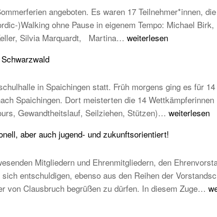
mmerferien angeboten. Es waren 17 Teilnehmer*innen, die e
Nordic-)Walking ohne Pause in eigenem Tempo: Michael Birk
Erfolgreiche
Keller, Silvia Marquardt, Martina…
weiterlesen
Abnahme
u Schwarzwald
der
Laufabzeichen
chulhalle in Spaichingen statt. Früh morgens ging es für 14 
 nach Spaichingen. Dort meisterten die 14 Wettkämpferinne
14
ours, Gewandtheitslauf, Seilziehen, Stützen)…
weiterlesen
TB-
ell, aber auch jugend- und zukunftsorientiert!
Kinder
beim
esenden Mitgliedern und Ehrenmitgliedern, den Ehrenvorst
STB
ich entschuldigen, ebenso aus den Reihen der Vorstandschaft
Kindercup
T
mer von Clausbruch begrüßen zu dürfen. In diesem Zuge…
we
Süd
Ha
des
20
Turngau