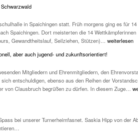
Abnahme
u Schwarzwald
der
Laufabzeichen
chulhalle in Spaichingen statt. Früh morgens ging es für 14 
 nach Spaichingen. Dort meisterten die 14 Wettkämpferinne
14
ours, Gewandtheitslauf, Seilziehen, Stützen)…
weiterlesen
TB-
ell, aber auch jugend- und zukunftsorientiert!
Kinder
beim
esenden Mitgliedern und Ehrenmitgliedern, den Ehrenvorst
STB
ich entschuldigen, ebenso aus den Reihen der Vorstandschaft
Kindercup
T
mer von Clausbruch begrüßen zu dürfen. In diesem Zuge…
we
Süd
Ha
des
20
Turngau
–
Schwarzwald
Spass bei unserer Turnerheimfasnet. Saskia Hipp von der Ab
Be
ntieren…
un