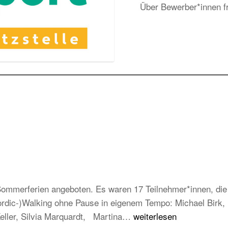
Über Bewerber*innen fr
mmerferien angeboten. Es waren 17 Teilnehmer*innen, die e
Nordic-)Walking ohne Pause in eigenem Tempo: Michael Birk
Erfolgreiche
Keller, Silvia Marquardt, Martina…
weiterlesen