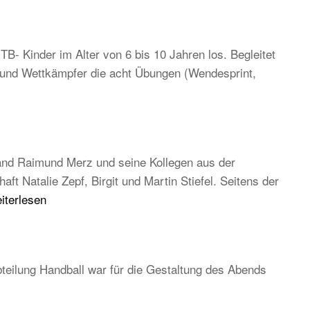
TB- Kinder im Alter von 6 bis 10 Jahren los. Begleitet
n und Wettkämpfer die acht Übungen (Wendesprint,
and Raimund Merz und seine Kollegen aus der
 Natalie Zepf, Birgit und Martin Stiefel. Seitens der
B
iterlesen
uptversammlung
26
teilung Handball war für die Gestaltung des Abends
ständig
d