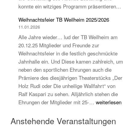
konnte ein witziges Programm präsentieren…
auch
jugend-
Weihnachtsfeier TB Weilheim 2025/2026
und
11.01.2026
zukunftsorientiert!
Alle Jahre wieder… lud der TB Weilheim am
20.12.25 Mitglieder und Freunde zur
Weihnachtsfeier in die festlich geschmückte
Jahnhalle ein. Und Diese kamen zahlreich, um
neben den sportlichen Ehrungen auch die
Prämiere des diesjährigen Theaterstücks „Der
Holz Rudi oder Die unheilige Wallfahrt“ von
Ralf Kaspari zu sehen. Alljährlich stehen die
Weihnachtsfeier
Ehrungen der Mitglieder mit 25-…
weiterlesen
TB
Weilheim
Anstehende Veranstaltungen
2025/2026