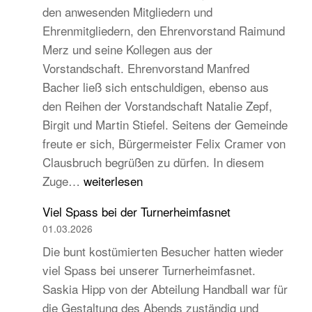
den anwesenden Mitgliedern und
Turngau
Ehrenmitgliedern, den Ehrenvorstand Raimund
Schwarzw
Merz und seine Kollegen aus der
Vorstandschaft. Ehrenvorstand Manfred
Bacher ließ sich entschuldigen, ebenso aus
den Reihen der Vorstandschaft Natalie Zepf,
Birgit und Martin Stiefel. Seitens der Gemeinde
freute er sich, Bürgermeister Felix Cramer von
Clausbruch begrüßen zu dürfen. In diesem
TB
Zuge…
weiterlesen
Hauptversammlung
Viel Spass bei der Turnerheimfasnet
2026
01.03.2026
–
Die bunt kostümierten Besucher hatten wieder
Beständig
viel Spass bei unserer Turnerheimfasnet.
und
Saskia Hipp von der Abteilung Handball war für
traditionell,
die Gestaltung des Abends zuständig und
aber