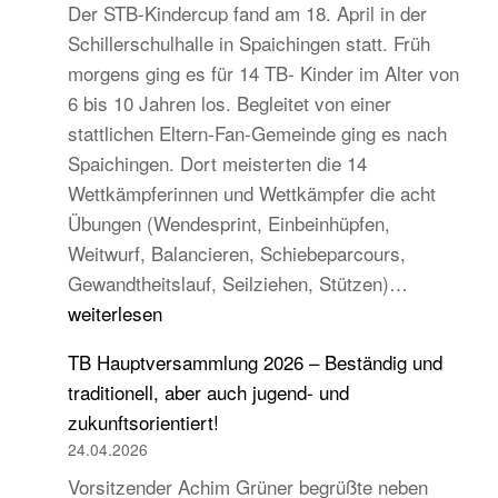
Der STB-Kindercup fand am 18. April in der
Schillerschulhalle in Spaichingen statt. Früh
morgens ging es für 14 TB- Kinder im Alter von
6 bis 10 Jahren los. Begleitet von einer
stattlichen Eltern-Fan-Gemeinde ging es nach
Spaichingen. Dort meisterten die 14
Wettkämpferinnen und Wettkämpfer die acht
Übungen (Wendesprint, Einbeinhüpfen,
Weitwurf, Balancieren, Schiebeparcours,
14
Gewandtheitslauf, Seilziehen, Stützen)…
TB-
weiterlesen
Kinder
TB Hauptversammlung 2026 – Beständig und
beim
traditionell, aber auch jugend- und
STB
zukunftsorientiert!
Kindercup
24.04.2026
Süd
Vorsitzender Achim Grüner begrüßte neben
des