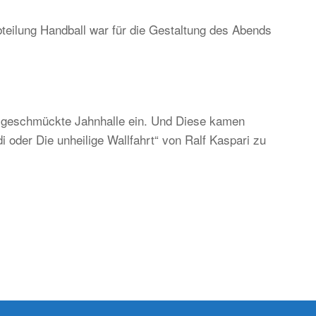
teilung Handball war für die Gestaltung des Abends
ständig
d
ditionell,
er
ch
ch geschmückte Jahnhalle ein. Und Diese kamen
gend-
 oder Die unheilige Wallfahrt“ von Ralf Kaspari zu
d
kunftsorientiert!