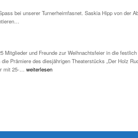
–
Schwarzwald
Spass bei unserer Turnerheimfasnet. Saskia Hipp von der Ab
Be
ntieren…
un
tra
ab
au
5 Mitglieder und Freunde zur Weihnachtsfeier in die festli
ju
die Prämiere des diesjährigen Theaterstücks „Der Holz Rudi
un
Weihnachtsfeier
der mit 25-…
weiterlesen
zu
TB
Weilheim
2025/2026