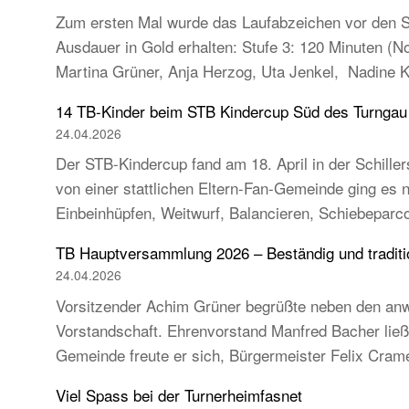
Zum ersten Mal wurde das Laufabzeichen vor den So
Ausdauer in Gold erhalten: Stufe 3: 120 Minuten (
Martina Grüner, Anja Herzog, Uta Jenkel, Nadine 
14 TB-Kinder beim STB Kindercup Süd des Turnga
24.04.2026
Der STB-Kindercup fand am 18. April in der Schillers
von einer stattlichen Eltern-Fan-Gemeinde ging es
Einbeinhüpfen, Weitwurf, Balancieren, Schiebeparc
TB Hauptversammlung 2026 – Beständig und tradition
24.04.2026
Vorsitzender Achim Grüner begrüßte neben den anw
Vorstandschaft. Ehrenvorstand Manfred Bacher ließ s
Gemeinde freute er sich, Bürgermeister Felix Cra
Viel Spass bei der Turnerheimfasnet