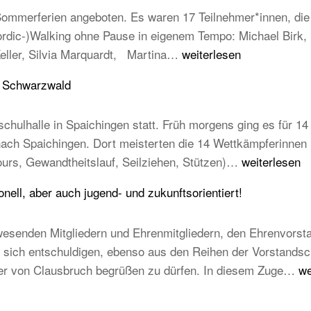
mmerferien angeboten. Es waren 17 Teilnehmer*innen, die e
Nordic-)Walking ohne Pause in eigenem Tempo: Michael Birk
Erfolgreiche
Keller, Silvia Marquardt, Martina…
weiterlesen
Abnahme
u Schwarzwald
der
Laufabzeichen
chulhalle in Spaichingen statt. Früh morgens ging es für 14 
 nach Spaichingen. Dort meisterten die 14 Wettkämpferinne
14
ours, Gewandtheitslauf, Seilziehen, Stützen)…
weiterlesen
TB-
ell, aber auch jugend- und zukunftsorientiert!
Kinder
beim
esenden Mitgliedern und Ehrenmitgliedern, den Ehrenvorst
STB
ich entschuldigen, ebenso aus den Reihen der Vorstandschaft
Kindercup
T
mer von Clausbruch begrüßen zu dürfen. In diesem Zuge…
we
Süd
Ha
des
20
Turngau