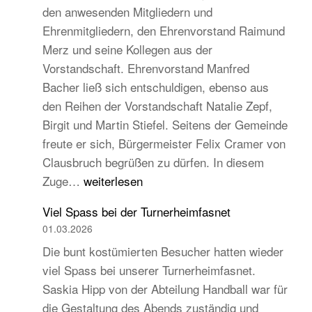
den anwesenden Mitgliedern und
Turngau
Ehrenmitgliedern, den Ehrenvorstand Raimund
Schwarzw
Merz und seine Kollegen aus der
Vorstandschaft. Ehrenvorstand Manfred
Bacher ließ sich entschuldigen, ebenso aus
den Reihen der Vorstandschaft Natalie Zepf,
Birgit und Martin Stiefel. Seitens der Gemeinde
freute er sich, Bürgermeister Felix Cramer von
Clausbruch begrüßen zu dürfen. In diesem
TB
Zuge…
weiterlesen
Hauptversammlung
Viel Spass bei der Turnerheimfasnet
2026
01.03.2026
–
Die bunt kostümierten Besucher hatten wieder
Beständig
viel Spass bei unserer Turnerheimfasnet.
und
Saskia Hipp von der Abteilung Handball war für
traditionell,
die Gestaltung des Abends zuständig und
aber