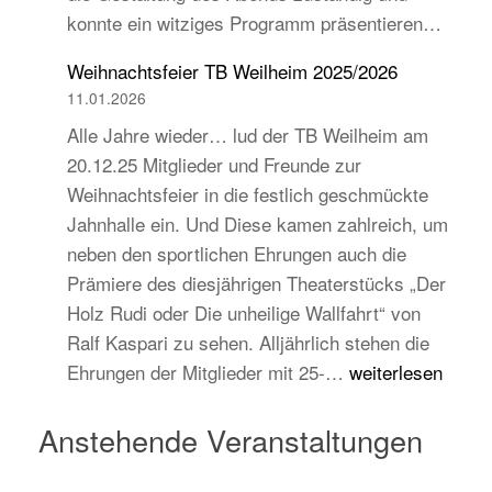
konnte ein witziges Programm präsentieren…
auch
jugend-
Weihnachtsfeier TB Weilheim 2025/2026
und
11.01.2026
zukunftsorientiert!
Alle Jahre wieder… lud der TB Weilheim am
20.12.25 Mitglieder und Freunde zur
Weihnachtsfeier in die festlich geschmückte
Jahnhalle ein. Und Diese kamen zahlreich, um
neben den sportlichen Ehrungen auch die
Prämiere des diesjährigen Theaterstücks „Der
Holz Rudi oder Die unheilige Wallfahrt“ von
Ralf Kaspari zu sehen. Alljährlich stehen die
Weihnachtsfeier
Ehrungen der Mitglieder mit 25-…
weiterlesen
TB
Weilheim
Anstehende Veranstaltungen
2025/2026