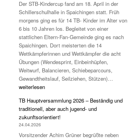
Der STB-Kindercup fand am 18. April in der
Schillerschulhalle in Spaichingen statt. Früh
morgens ging es für 14 TB- Kinder im Alter von
6 bis 10 Jahren los. Begleitet von einer
stattlichen Eltern-Fan-Gemeinde ging es nach
Spaichingen. Dort meisterten die 14
Wettkämpferinnen und Wettkämpfer die acht
Übungen (Wendesprint, Einbeinhüpfen,
Weitwurf, Balancieren, Schiebeparcours,
14
Gewandtheitslauf, Seilziehen, Stützen)…
TB-
weiterlesen
Kinder
TB Hauptversammlung 2026 – Beständig und
beim
traditionell, aber auch jugend- und
STB
zukunftsorientiert!
Kindercup
24.04.2026
Süd
Vorsitzender Achim Grüner begrüßte neben
des