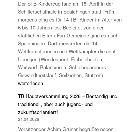
Der STB-Kindercup fand am 18. April in der
Schillerschulhalle in Spaichingen statt. Früh
morgens ging es für 14 TB- Kinder im Alter von
6 bis 10 Jahren los. Begleitet von einer
stattlichen Eltern-Fan-Gemeinde ging es nach
Spaichingen. Dort meisterten die 14
Wettkämpferinnen und Wettkämpfer die acht
Übungen (Wendesprint, Einbeinhüpfen,
Weitwurf, Balancieren, Schiebeparcours,
14
Gewandtheitslauf, Seilziehen, Stützen)…
TB-
weiterlesen
Kinder
TB Hauptversammlung 2026 – Beständig und
beim
traditionell, aber auch jugend- und
STB
zukunftsorientiert!
Kindercup
24.04.2026
Süd
Vorsitzender Achim Grüner begrüßte neben
des