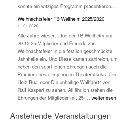
konnte ein witziges Programm präsentieren…
auch
jugend-
Weihnachtsfeier TB Weilheim 2025/2026
und
11.01.2026
zukunftsorientiert!
Alle Jahre wieder… lud der TB Weilheim am
20.12.25 Mitglieder und Freunde zur
Weihnachtsfeier in die festlich geschmückte
Jahnhalle ein. Und Diese kamen zahlreich, um
neben den sportlichen Ehrungen auch die
Prämiere des diesjährigen Theaterstücks „Der
Holz Rudi oder Die unheilige Wallfahrt“ von
Ralf Kaspari zu sehen. Alljährlich stehen die
Weihnachtsfeier
Ehrungen der Mitglieder mit 25-…
weiterlesen
TB
Weilheim
Anstehende Veranstaltungen
2025/2026