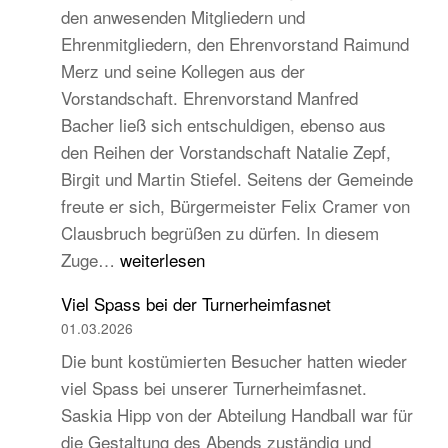
den anwesenden Mitgliedern und
Turngau
Ehrenmitgliedern, den Ehrenvorstand Raimund
Schwarzw
Merz und seine Kollegen aus der
Vorstandschaft. Ehrenvorstand Manfred
Bacher ließ sich entschuldigen, ebenso aus
den Reihen der Vorstandschaft Natalie Zepf,
Birgit und Martin Stiefel. Seitens der Gemeinde
freute er sich, Bürgermeister Felix Cramer von
Clausbruch begrüßen zu dürfen. In diesem
TB
Zuge…
weiterlesen
Hauptversammlung
Viel Spass bei der Turnerheimfasnet
2026
01.03.2026
–
Die bunt kostümierten Besucher hatten wieder
Beständig
viel Spass bei unserer Turnerheimfasnet.
und
Saskia Hipp von der Abteilung Handball war für
traditionell,
die Gestaltung des Abends zuständig und
aber