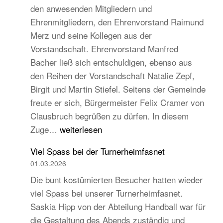
den anwesenden Mitgliedern und
Turngau
Ehrenmitgliedern, den Ehrenvorstand Raimund
Schwarzw
Merz und seine Kollegen aus der
Vorstandschaft. Ehrenvorstand Manfred
Bacher ließ sich entschuldigen, ebenso aus
den Reihen der Vorstandschaft Natalie Zepf,
Birgit und Martin Stiefel. Seitens der Gemeinde
freute er sich, Bürgermeister Felix Cramer von
Clausbruch begrüßen zu dürfen. In diesem
TB
Zuge…
weiterlesen
Hauptversammlung
Viel Spass bei der Turnerheimfasnet
2026
01.03.2026
–
Die bunt kostümierten Besucher hatten wieder
Beständig
viel Spass bei unserer Turnerheimfasnet.
und
Saskia Hipp von der Abteilung Handball war für
traditionell,
die Gestaltung des Abends zuständig und
aber