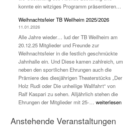
konnte ein witziges Programm präsentieren…
auch
jugend-
Weihnachtsfeier TB Weilheim 2025/2026
und
11.01.2026
zukunftsorientiert!
Alle Jahre wieder… lud der TB Weilheim am
20.12.25 Mitglieder und Freunde zur
Weihnachtsfeier in die festlich geschmückte
Jahnhalle ein. Und Diese kamen zahlreich, um
neben den sportlichen Ehrungen auch die
Prämiere des diesjährigen Theaterstücks „Der
Holz Rudi oder Die unheilige Wallfahrt“ von
Ralf Kaspari zu sehen. Alljährlich stehen die
Weihnachtsfeier
Ehrungen der Mitglieder mit 25-…
weiterlesen
TB
Weilheim
Anstehende Veranstaltungen
2025/2026