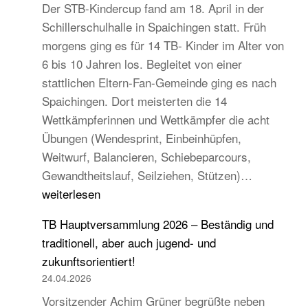
Der STB-Kindercup fand am 18. April in der
Schillerschulhalle in Spaichingen statt. Früh
morgens ging es für 14 TB- Kinder im Alter von
6 bis 10 Jahren los. Begleitet von einer
stattlichen Eltern-Fan-Gemeinde ging es nach
Spaichingen. Dort meisterten die 14
Wettkämpferinnen und Wettkämpfer die acht
Übungen (Wendesprint, Einbeinhüpfen,
Weitwurf, Balancieren, Schiebeparcours,
14
Gewandtheitslauf, Seilziehen, Stützen)…
TB-
weiterlesen
Kinder
TB Hauptversammlung 2026 – Beständig und
beim
traditionell, aber auch jugend- und
STB
zukunftsorientiert!
Kindercup
24.04.2026
Süd
Vorsitzender Achim Grüner begrüßte neben
des