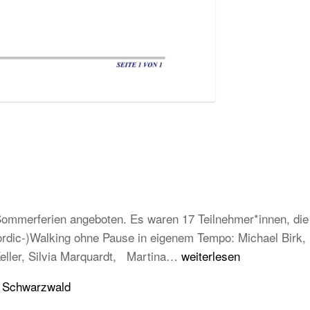
mmerferien angeboten. Es waren 17 Teilnehmer*innen, die e
Nordic-)Walking ohne Pause in eigenem Tempo: Michael Birk
Erfolgreiche
Keller, Silvia Marquardt, Martina…
weiterlesen
Abnahme
u Schwarzwald
der