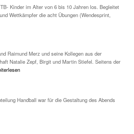
TB- Kinder im Alter von 6 bis 10 Jahren los. Begleitet
n und Wettkämpfer die acht Übungen (Wendesprint,
and Raimund Merz und seine Kollegen aus der
 Natalie Zepf, Birgit und Martin Stiefel. Seitens der
B
iterlesen
uptversammlung
26
teilung Handball war für die Gestaltung des Abends
ständig
d
ditionell,
er
ch