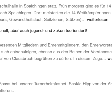
Laufabzeichen
chulhalle in Spaichingen statt. Früh morgens ging es für 14 
 nach Spaichingen. Dort meisterten die 14 Wettkämpferinne
14
ours, Gewandtheitslauf, Seilziehen, Stützen)…
weiterlesen
TB-
ell, aber auch jugend- und zukunftsorientiert!
Kinder
beim
esenden Mitgliedern und Ehrenmitgliedern, den Ehrenvorst
STB
ich entschuldigen, ebenso aus den Reihen der Vorstandschaft
Kindercup
T
mer von Clausbruch begrüßen zu dürfen. In diesem Zuge…
we
Süd
Ha
des
20
Turngau
–
Schwarzwald
Spass bei unserer Turnerheimfasnet. Saskia Hipp von der Ab
Be
ntieren…
un
tra
ab
au