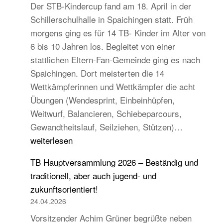
Der STB-Kindercup fand am 18. April in der
Schillerschulhalle in Spaichingen statt. Früh
morgens ging es für 14 TB- Kinder im Alter von
6 bis 10 Jahren los. Begleitet von einer
stattlichen Eltern-Fan-Gemeinde ging es nach
Spaichingen. Dort meisterten die 14
Wettkämpferinnen und Wettkämpfer die acht
Übungen (Wendesprint, Einbeinhüpfen,
Weitwurf, Balancieren, Schiebeparcours,
14
Gewandtheitslauf, Seilziehen, Stützen)…
TB-
weiterlesen
Kinder
TB Hauptversammlung 2026 – Beständig und
beim
traditionell, aber auch jugend- und
STB
zukunftsorientiert!
Kindercup
24.04.2026
Süd
Vorsitzender Achim Grüner begrüßte neben
des