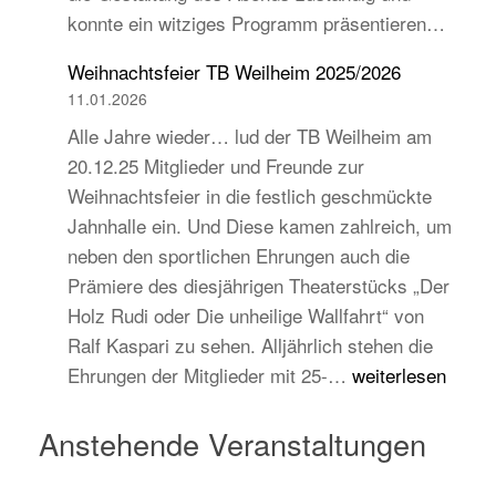
konnte ein witziges Programm präsentieren…
auch
jugend-
Weihnachtsfeier TB Weilheim 2025/2026
und
11.01.2026
zukunftsorientiert!
Alle Jahre wieder… lud der TB Weilheim am
20.12.25 Mitglieder und Freunde zur
Weihnachtsfeier in die festlich geschmückte
Jahnhalle ein. Und Diese kamen zahlreich, um
neben den sportlichen Ehrungen auch die
Prämiere des diesjährigen Theaterstücks „Der
Holz Rudi oder Die unheilige Wallfahrt“ von
Ralf Kaspari zu sehen. Alljährlich stehen die
Weihnachtsfeier
Ehrungen der Mitglieder mit 25-…
weiterlesen
TB
Weilheim
Anstehende Veranstaltungen
2025/2026