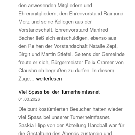
den anwesenden Mitgliedern und
Turngau
Ehrenmitgliedern, den Ehrenvorstand Raimund
Schwarzw
Merz und seine Kollegen aus der
Vorstandschaft. Ehrenvorstand Manfred
Bacher ließ sich entschuldigen, ebenso aus
den Reihen der Vorstandschaft Natalie Zepf,
Birgit und Martin Stiefel. Seitens der Gemeinde
freute er sich, Bürgermeister Felix Cramer von
Clausbruch begrüßen zu dürfen. In diesem
TB
Zuge…
weiterlesen
Hauptversammlung
Viel Spass bei der Turnerheimfasnet
2026
01.03.2026
–
Die bunt kostümierten Besucher hatten wieder
Beständig
viel Spass bei unserer Turnerheimfasnet.
und
Saskia Hipp von der Abteilung Handball war für
traditionell,
die Gestaltung des Abends zuständig und
aber