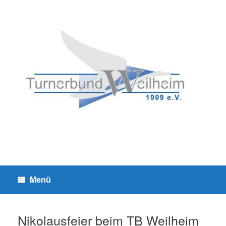
Zum
Inhalt
springen
Menü
Nikolausfeier beim TB Weilheim