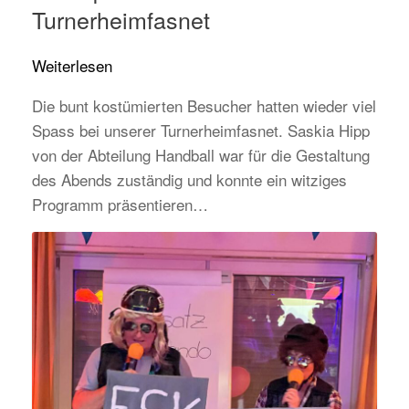
Turnerheimfasnet
:
Weiterlesen
Viel
Die bunt kostümierten Besucher hatten wieder viel
Spass
Spass bei unserer Turnerheimfasnet. Saskia Hipp
bei
von der Abteilung Handball war für die Gestaltung
der
des Abends zuständig und konnte ein witziges
Turnerheimfasnet
Programm präsentieren…